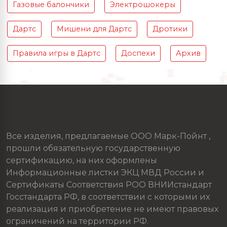
Газовые балончики
Электрошокеры
Дартс
Мишени для Дартс
Дротики
Правила игры в Дартс
Доспехи
Архив
Все изделия, предлагаемые ООО Марк-Пойнт ,
прошли обязательную государственную
сертификацию, на них оформлены
Информационные листки ЭКЦ МВД России и
Сертификаты Соответствия РОО ВНИИстандарт
Госстандарта РФ, в соответствии с которыми их
реализация и приобретение не имеют правовых
ограничений на территории РФ.