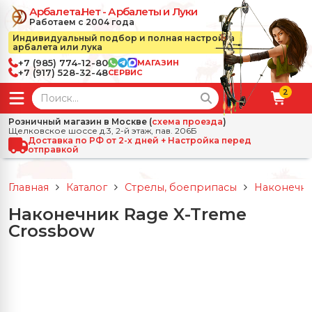
Арбалета.Нет - Арбалеты и Луки
Работаем с 2004 года
Индивидуальный подбор и полная настройка
арбалета или лука
+7 (985) 774-12-80
МАГАЗИН
+7 (917) 528-32-48
СЕРВИС
2
← Назад
✕
Розничный магазин в Москве (
схема проезда
)
Щелковское шоссе д.3, 2-й этаж, пав. 206Б
зад
✕
Арбалеты
Доставка по РФ от 2-х дней + Настройка перед
отправкой
Все Арбалеты
Назад
✕
и
Главная
Каталог
Стрелы, боеприпасы
Наконечни
 Луки
Арбалеты для отдыха
Наконечник Rage X-Treme
Назад
✕
релы, боеприпасы
Crossbow
ссические луки
се Стрелы, боеприпасы
Блочные арбалеты
← Назад
✕
сессуары
чные луки
е Аксессуары
трелы для арбалетов
Рекурсивные арбалеты
Ножи