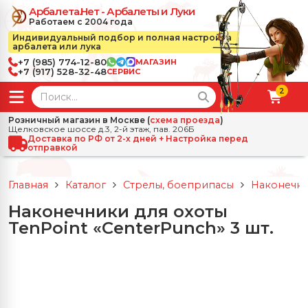
Арбалета.Нет - Арбалеты и Луки
Работаем с 2004 года
Индивидуальный подбор и полная настройка
арбалета или лука
+7 (985) 774-12-80
МАГАЗИН
+7 (917) 528-32-48
СЕРВИС
2
← Назад
✕
Розничный магазин в Москве (
схема проезда
)
Щелковское шоссе д.3, 2-й этаж, пав. 206Б
зад
✕
Арбалеты
Доставка по РФ от 2-х дней + Настройка перед
отправкой
Все Арбалеты
Назад
✕
и
Главная
Каталог
Стрелы, боеприпасы
Наконечни
 Луки
Арбалеты для отдыха
Наконечники для охоты
Назад
✕
релы, боеприпасы
TenPoint «CenterPunch» 3 шт.
ссические луки
се Стрелы, боеприпасы
Блочные арбалеты
← Назад
✕
сессуары
чные луки
е Аксессуары
трелы для арбалетов
Рекурсивные арбалеты
Ножи