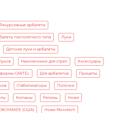
Рекурсивные арбалеты
балеты пистолетного типа
Луки
Детские луки и арбалеты
луков
Наконечники для стрел
Аксессуары
 фирмы CARTEL
Для арбалетов
Прицелы
ков
Стабилизаторы
Полочки
елы
Колчаны
Релизы
Ножи
ENCHMADE (США)
Ножи Microtech