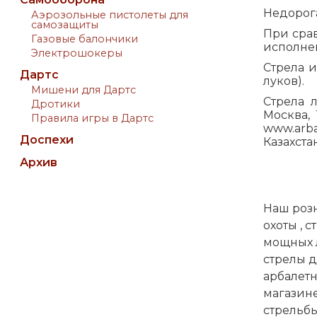
Недорога
Аэрозольные пистолеты для
самозащиты
При сра
Газовые балончики
исполне
Электрошокеры
Стрела и
Дартс
луков).
Мишени для Дартс
Стрела 
Дротики
Москва, 
Правила игры в Дартс
www.arb
Доспехи
Казахстан
Архив
Наш роз
охоты
,
ст
мощных л
стрелы д
арбалет
магазине
стрельбы