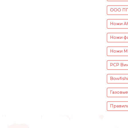
ООО ПП 
Ножи Ah
Ножи фи
Ножи Mu
PCP Вин
Bowfish
Газовые
Правила