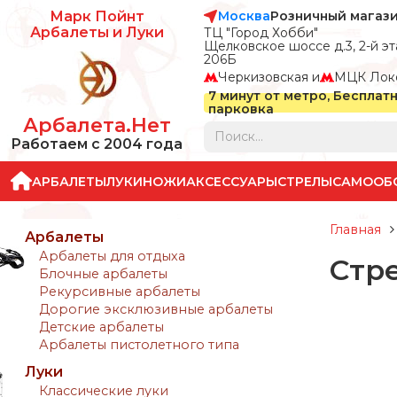
Москва
Розничный магаз
Марк Пойнт
Арбалеты и Луки
ТЦ "Город Хобби"
Щелковское шоссе д.3, 2-й эта
206Б
Черкизовская и
МЦК Лок
7 минут от метро, Бесплат
парковка
Арбалета.Нет
Работаем с 2004 года
АРБАЛЕТЫ
ЛУКИ
НОЖИ
АКСЕССУАРЫ
СТРЕЛЫ
САМООБ
Главная
Арбалеты
Арбалеты для отдыха
Стр
Блочные арбалеты
Рекурсивные арбалеты
Дорогие эксклюзивные арбалеты
Детские арбалеты
Арбалеты пистолетного типа
Луки
Классические луки