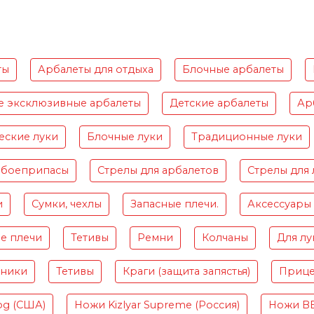
ты
Арбалеты для отдыха
Блочные арбалеты
е эксклюзивные арбалеты
Детские арбалеты
Ар
еские луки
Блочные луки
Традиционные луки
 боеприпасы
Стрелы для арбалетов
Стрелы для 
и
Сумки, чехлы
Запасные плечи.
Аксессуары
е плечи
Тетивы
Ремни
Колчаны
Для лу
чники
Тетивы
Краги (защита запястья)
Приц
og (США)
Ножи Kizlyar Supreme (Россия)
Ножи B