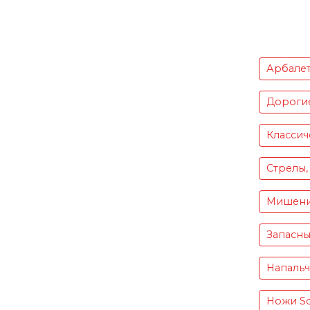
Арбале
Дороги
Классич
Стрелы,
Мишен
Запасны
Напаль
Ножи S