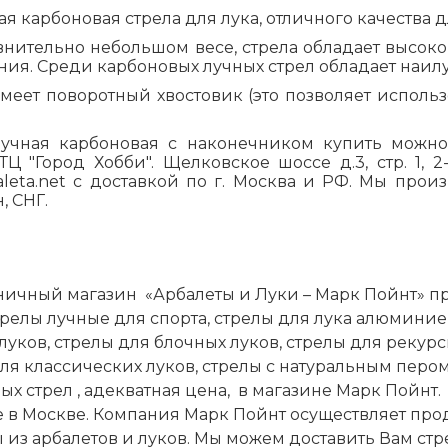
я карбоновая стрела для лука, отличного качества 
внительно небольшом весе, стрела обладает высок
ния. Среди карбоновых лучных стрел обладает наи
меет поворотный хвостовик (это позволяет использ
лучная карбоновая с наконечником купить можно
ТЦ "Город Хобби". Щелковское шоссе д.3, стр. 1, 
aleta.net с доставкой по г. Москва и РФ. Мы про
, СНГ.
ничный магазин
«Арбалеты и Луки – Марк Пойнт» п
релы лучные для спорта, стрелы для лука алюмини
уков, стрелы для блочных луков, стрелы для рекур
ля классических луков, стрелы с натуральным пером
ных стрел
, адекватная цена,
в магазине Марк Пойнт
.
 в Москве. Компания Марк Пойнт осуществляет прод
 из арбалетов и луков. Мы можем доставить Вам ст