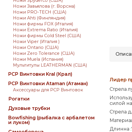
Ножи Spyderco (США)
Ножи Завьялова (г. Ворсма)
Ножи PRO-TECH (США)
Ножи Ahti (Финляндия)
Ножи фирмы FOX (Италия)
Ножи Extrema Ratio (Италия)
Ножи фирмы Cold Steel (США)
Ножи Viper (Италия )
Ножи Ontario (США)
Ножи Zero Tolerance (США)
Описа
Ножи Muela (Испания)
Мультитулы LEATHERMAN (США)
PCP Винтовки Kral (Крал)
Лидер п
PCP Винтовки Ataman (Атаман)
Стрела л
Аксессуары для PCP Винтовок
Использу
Рогатки
силой на
Духовые трубки
Стрела д
Bowfishing (рыбалка с арбалетом
Материал
и луком)
Длинна :
Самооборона