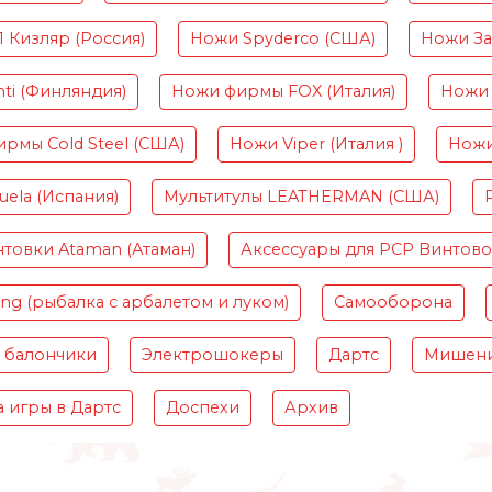
Кизляр (Россия)
Ножи Spyderco (США)
Ножи Зав
ti (Финляндия)
Ножи фирмы FOX (Италия)
Ножи 
рмы Cold Steel (США)
Ножи Viper (Италия )
Ножи
ela (Испания)
Мультитулы LEATHERMAN (США)
товки Ataman (Атаман)
Аксессуары для PCP Винтов
ing (рыбалка с арбалетом и луком)
Самооборона
 балончики
Электрошокеры
Дартс
Мишени
 игры в Дартс
Доспехи
Архив