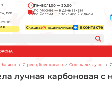
ин
ПН–ВС:
11:00 — 20:00
по Москве — в день заказа
ж, пав.
по России — в течение 2-х дней
омотив
ная
5%
Скидка
подписчикам
ОРОНА
Каталог
Стрелы, боеприпасы
Стрелы для луков
С
ела лучная карбоновая с 