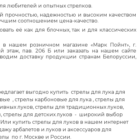
для любителей и опытных стрелков.
ой прочностью, надежностью и высоким качеством
лучшим соотношением цена-качество.
овать её как для блочных, так и для классических
 в нашем розничном магазине «Марк Пойнт», г.
2-й этаж, пав. 206 Б или заказать на нашем сайте
изводим доставку продукции странам Белоруссии,
редлагает выгодно купить
стрелы для
лука для
евые
, стрелы карбоновые для лука , стрелы для
сивных луков, стрелы для традиционных луков,
, стрелы для детских луков
-
широкий выбор
Или купить стрелы для луков в нашем интернет
ажу арбалетов и луков и аксессуаров для
релы
по г. Москве и России.