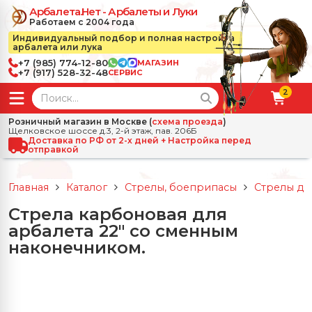
Арбалета.Нет - Арбалеты и Луки
Работаем с 2004 года
Индивидуальный подбор и полная настройка
арбалета или лука
+7 (985) 774-12-80
МАГАЗИН
+7 (917) 528-32-48
СЕРВИС
2
← Назад
✕
Розничный магазин в Москве (
схема проезда
)
Щелковское шоссе д.3, 2-й этаж, пав. 206Б
зад
✕
Арбалеты
Доставка по РФ от 2-х дней + Настройка перед
отправкой
Все Арбалеты
Назад
✕
и
Главная
Каталог
Стрелы, боеприпасы
Стрелы дл
 Луки
Арбалеты для отдыха
Стрела карбоновая для
Назад
✕
релы, боеприпасы
арбалета 22" со сменным
ссические луки
се Стрелы, боеприпасы
Блочные арбалеты
наконечником.
← Назад
✕
сессуары
чные луки
е Аксессуары
трелы для арбалетов
Рекурсивные арбалеты
Ножи