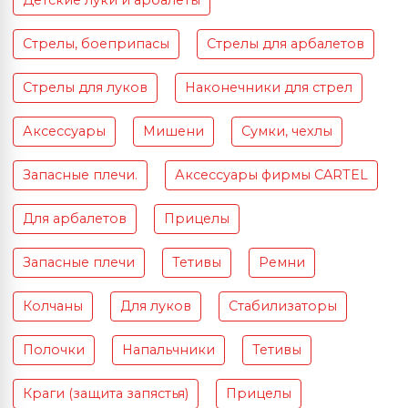
Детские луки и арбалеты
Стрелы, боеприпасы
Стрелы для арбалетов
Стрелы для луков
Наконечники для стрел
Аксессуары
Мишени
Сумки, чехлы
Запасные плечи.
Аксессуары фирмы CARTEL
Для арбалетов
Прицелы
Запасные плечи
Тетивы
Ремни
Колчаны
Для луков
Стабилизаторы
Полочки
Напальчники
Тетивы
Краги (защита запястья)
Прицелы