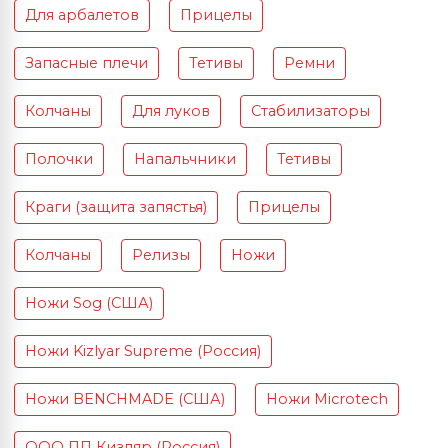
Для арбалетов
Прицелы
Запасные плечи
Тетивы
Ремни
Колчаны
Для луков
Стабилизаторы
Полочки
Напальчники
Тетивы
Краги (защита запястья)
Прицелы
Колчаны
Релизы
Ножи
Ножи Sog (США)
Ножи Kizlyar Supreme (Россия)
Ножи BENCHMADE (США)
Ножи Microtech
ООО ПП Кизляр (Россия)