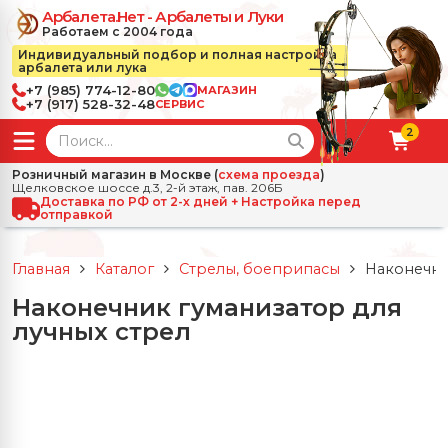
Арбалета.Нет - Арбалеты и Луки
Работаем с 2004 года
Индивидуальный подбор и полная настройка
арбалета или лука
+7 (985) 774-12-80
МАГАЗИН
+7 (917) 528-32-48
СЕРВИС
2
← Назад
✕
Розничный магазин в Москве (
схема проезда
)
Щелковское шоссе д.3, 2-й этаж, пав. 206Б
зад
✕
Арбалеты
Доставка по РФ от 2-х дней + Настройка перед
отправкой
Все Арбалеты
Назад
✕
и
Главная
Каталог
Стрелы, боеприпасы
Наконечни
 Луки
Арбалеты для отдыха
Наконечник гуманизатор для
Назад
✕
релы, боеприпасы
лучных стрел
ссические луки
се Стрелы, боеприпасы
Блочные арбалеты
← Назад
✕
сессуары
чные луки
е Аксессуары
трелы для арбалетов
Рекурсивные арбалеты
Ножи