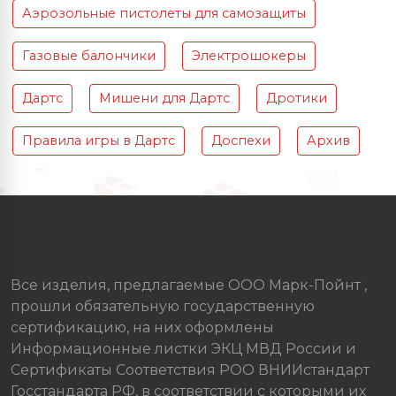
Аэрозольные пистолеты для самозащиты
Газовые балончики
Электрошокеры
Дартс
Мишени для Дартс
Дротики
Правила игры в Дартс
Доспехи
Архив
Все изделия, предлагаемые ООО Марк-Пойнт ,
прошли обязательную государственную
сертификацию, на них оформлены
Информационные листки ЭКЦ МВД России и
Сертификаты Соответствия РОО ВНИИстандарт
Госстандарта РФ, в соответствии с которыми их