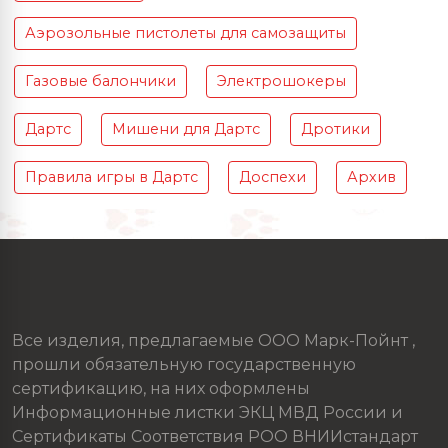
Аэрозольные пистолеты для самозащиты
Газовые балончики
Электрошокеры
Дартс
Мишени для Дартс
Дротики
Правила игры в Дартс
Доспехи
Архив
Все изделия, предлагаемые ООО Марк-Пойнт ,
прошли обязательную государственную
сертификацию, на них оформлены
Информационные листки ЭКЦ МВД России и
Сертификаты Соответствия РОО ВНИИстандарт