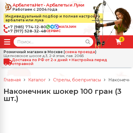
Арбалета.Нет - Арбалеты и Луки
Работаем с 2004 года
Индивидуальный подбор и полная настройка
арбалета или лука
+7 (985) 774-12-80
МАГАЗИН
+7 (917) 528-32-48
СЕРВИС
2
← Назад
✕
Розничный магазин в Москве (
схема проезда
)
Щелковское шоссе д.3, 2-й этаж, пав. 206Б
зад
✕
Арбалеты
Доставка по РФ от 2-х дней + Настройка перед
отправкой
Все Арбалеты
Назад
✕
и
Главная
Каталог
Стрелы, боеприпасы
Наконечник
 Луки
Арбалеты для отдыха
Наконечник шокер 100 гран (3
Назад
✕
релы, боеприпасы
шт.)
ссические луки
се Стрелы, боеприпасы
Блочные арбалеты
← Назад
✕
сессуары
чные луки
е Аксессуары
трелы для арбалетов
Рекурсивные арбалеты
Ножи