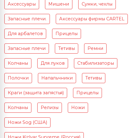
Аксессуары
Мишени
Сумки, чехлы
Запасные плечи.
Аксессуары фирмы CARTEL
Для арбалетов
Прицелы
Запасные плечи
Тетивы
Ремни
Колчаны
Для луков
Стабилизаторы
Полочки
Напальчники
Тетивы
Краги (защита запястья)
Прицелы
Колчаны
Релизы
Ножи
Ножи Sog (США)
Ножи Kizlyar Supreme (Россия)