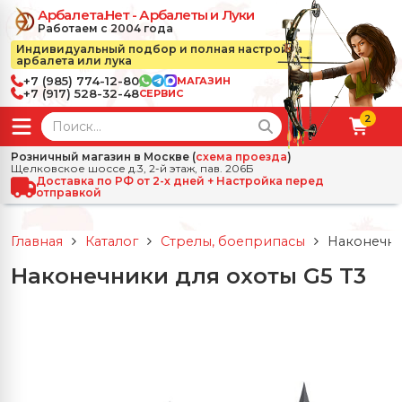
Арбалета.Нет - Арбалеты и Луки
Работаем с 2004 года
Индивидуальный подбор и полная настройка
арбалета или лука
+7 (985) 774-12-80
МАГАЗИН
+7 (917) 528-32-48
СЕРВИС
2
← Назад
✕
Розничный магазин в Москве (
схема проезда
)
Щелковское шоссе д.3, 2-й этаж, пав. 206Б
зад
✕
Арбалеты
Доставка по РФ от 2-х дней + Настройка перед
отправкой
Все Арбалеты
Назад
✕
и
Главная
Каталог
Стрелы, боеприпасы
Наконечни
 Луки
Арбалеты для отдыха
Наконечники для охоты G5 T3
Назад
✕
релы, боеприпасы
ссические луки
се Стрелы, боеприпасы
Блочные арбалеты
← Назад
✕
сессуары
чные луки
е Аксессуары
трелы для арбалетов
Рекурсивные арбалеты
Ножи