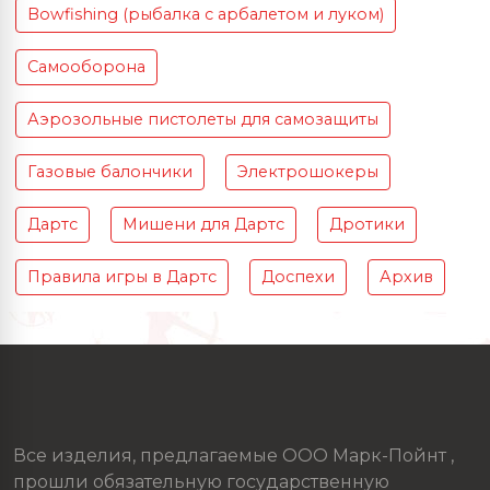
Bowfishing (рыбалка с арбалетом и луком)
Самооборона
Аэрозольные пистолеты для самозащиты
Газовые балончики
Электрошокеры
Дартс
Мишени для Дартс
Дротики
Правила игры в Дартс
Доспехи
Архив
Все изделия, предлагаемые ООО Марк-Пойнт ,
прошли обязательную государственную