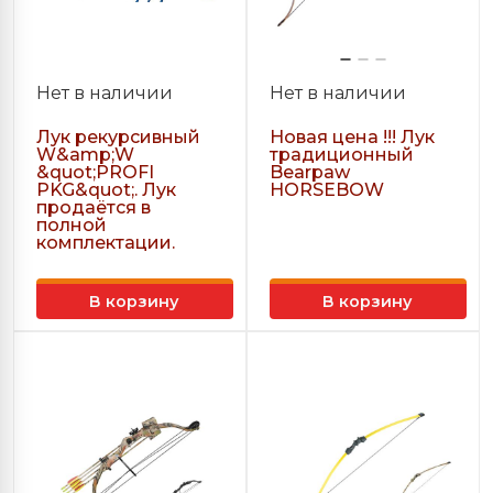
Нет в наличии
Нет в наличии
Лук рекурсивный
Новая цена !!! Лук
W&amp;W
традиционный
&quot;PROFI
Bearpaw
PKG&quot;. Лук
HORSEBOW
продаётся в
полной
комплектации.
В корзину
В корзину