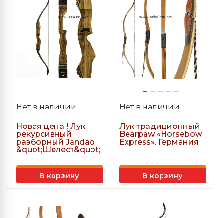
Нет в наличии
Нет в наличии
Новая цена ! Лук
Лук традиционный
рекурсивный
Bearpaw «Horsebow
разборный Jandao
Express». Германия
&quot;Шелест&quot;
В корзину
В корзину