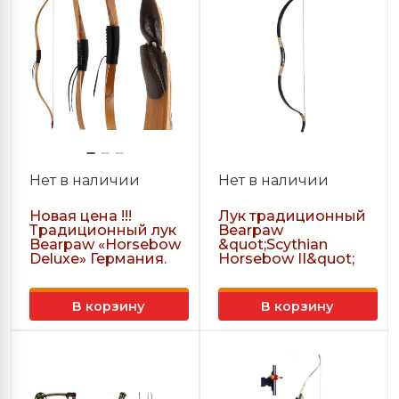
Нет в наличии
Нет в наличии
Новая цена !!!
Лук традиционный
Традиционный лук
Bearpaw
Bearpaw «Horsebow
&quot;Scythian
Deluxe» Германия.
Horsebow II&quot;
В корзину
В корзину