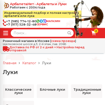
Арбалета.Нет - Арбалеты и Луки
Работаем с 2004 года
Индивидуальный подбор и полная настройка
арбалета или лука
+7 (985) 774-12-80
МАГАЗИН
+7 (917) 528-32-48
СЕРВИС
2
← Назад
✕
Розничный магазин в Москве (
схема проезда
)
Щелковское шоссе д.3, 2-й этаж, пав. 206Б
зад
✕
Арбалеты
Доставка по РФ от 2-х дней + Настройка перед
отправкой
Все Арбалеты
Назад
✕
и
Главная
Каталог
Луки
 Луки
Арбалеты для отдыха
Луки
Назад
✕
релы, боеприпасы
ссические луки
се Стрелы, боеприпасы
Блочные арбалеты
← Назад
✕
сессуары
Классические
Блочные луки
Традиционные
луки
луки
чные луки
е Аксессуары
трелы для арбалетов
Рекурсивные арбалеты
Ножи