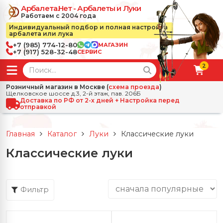
Арбалета.Нет - Арбалеты и Луки
Работаем с 2004 года
Индивидуальный подбор и полная настройка
арбалета или лука
+7 (985) 774-12-80
МАГАЗИН
+7 (917) 528-32-48
СЕРВИС
2
← Назад
✕
Розничный магазин в Москве (
схема проезда
)
Щелковское шоссе д.3, 2-й этаж, пав. 206Б
зад
✕
Арбалеты
Доставка по РФ от 2-х дней + Настройка перед
отправкой
Все Арбалеты
Назад
✕
и
Главная
Каталог
Луки
Классические луки
 Луки
Арбалеты для отдыха
Классические луки
Назад
✕
релы, боеприпасы
ссические луки
се Стрелы, боеприпасы
Блочные арбалеты
← Назад
✕
сессуары
Фильтр
чные луки
е Аксессуары
трелы для арбалетов
Рекурсивные арбалеты
Ножи