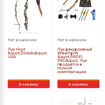
Нет в наличии
Нет в наличии
Лук Hoyt
Лук рекурсивный
&quot;Dorado&quot;
W&amp;W
USA.
&quot;PROFI
PKG&quot;. Лук
продаётся в
полной
комплектации.
В корзину
В корзину