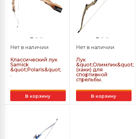
Нет в наличии
Нет в наличии
Классический лук
Лук
Samick
&quot;Олимпик&quot;
&quot;Polaris&quot;
(хаки) для
.
спортивной
стрельбы.
В корзину
В корзину