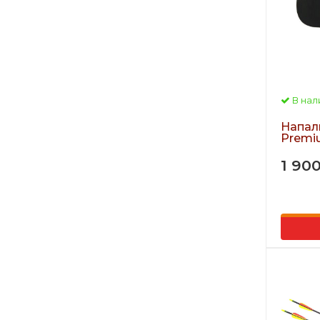
В нал
Напал
Premi
1 90