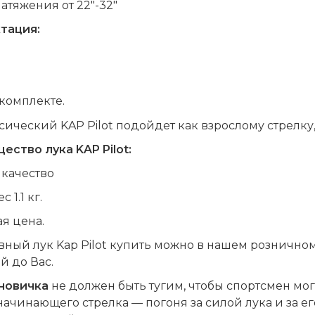
атяжения от 22"-32"
тация:
 комплекте.
сический KAP Pilot подойдет как взрослому стрелку,
ство лука KAP Pilot:
 качество
 1.1 кг.
я цена.
ный лук Kap Pilot купить можно в нашем розничном
й до Вас.
 новичка
не должен быть тугим, чтобы спортсмен мог
ачинающего стрелка — погоня за силой лука и за е