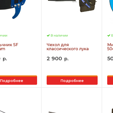
ичии
В наличии
В
ьчник SF
Чехол для
Ми
um
классического лука
50
0
2 900
5
р.
р.
Подробнее
Подробнее