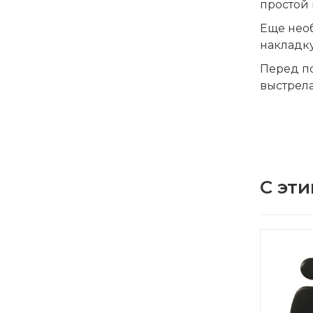
простой 
Еще необ
накладк
Перед по
выстрела
С эти