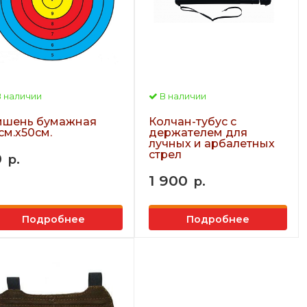
 наличии
В наличии
шень бумажная
Колчан-тубус с
см.х50см.
держателем для
лучных и арбалетных
стрел
0
р.
1 900
р.
Подробнее
Подробнее