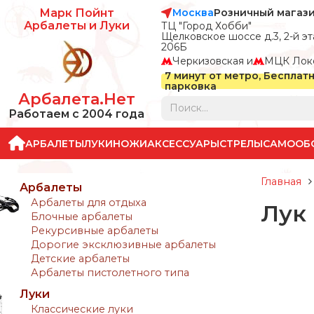
Москва
Розничный магаз
Марк Пойнт
Арбалеты и Луки
ТЦ "Город Хобби"
Щелковское шоссе д.3, 2-й эта
206Б
Черкизовская и
МЦК Лок
7 минут от метро, Бесплат
парковка
Арбалета.Нет
Работаем с 2004 года
АРБАЛЕТЫ
ЛУКИ
НОЖИ
АКСЕССУАРЫ
СТРЕЛЫ
САМООБ
Главная
Арбалеты
Арбалеты для отдыха
Лук 
Блочные арбалеты
Рекурсивные арбалеты
Дорогие эксклюзивные арбалеты
Детские арбалеты
Арбалеты пистолетного типа
Луки
Классические луки