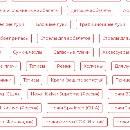
е эксклюзивные арбалеты
Детские арбалеты
Ар
еские луки
Блочные луки
Традиционные луки
 боеприпасы
Стрелы для арбалетов
Стрелы для 
и
Сумки, чехлы
Запасные плечи.
Аксессуары
е плечи
Тетивы
Ремни
Колчаны
Для лу
чники
Тетивы
Краги (защита запястья)
Приц
og (США)
Ножи Kizlyar Supreme (Россия)
Ножи B
Кизляр (Россия)
Ножи Spyderco (США)
Ножи Зав
ti (Финляндия)
Ножи фирмы FOX (Италия)
Ножи 