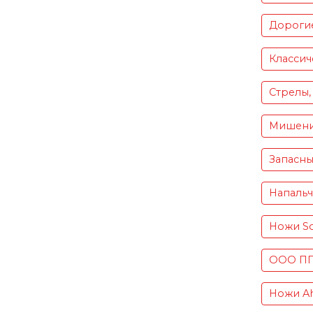
Дороги
Классич
Стрелы,
Мишен
Запасны
Напаль
Ножи S
ООО ПП 
Ножи Ah