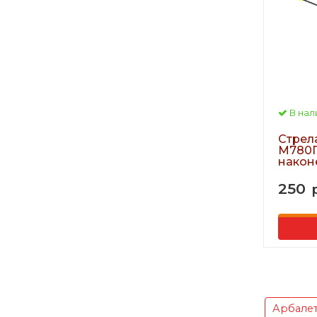
В нал
Стрел
М780П
након
250
Арбале