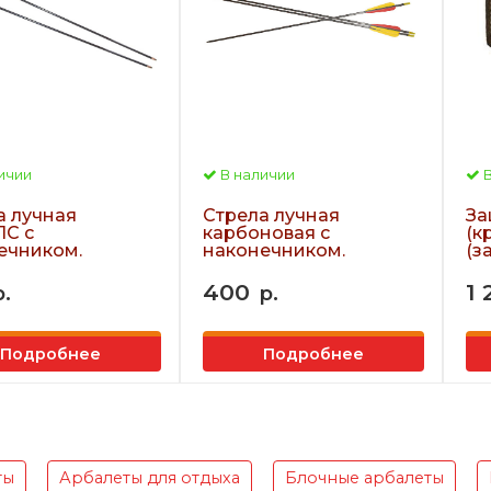
ичии
В наличии
В
а лучная
Стрела лучная
За
С с
карбоновая с
(к
ечником.
наконечником.
(з
400
1 
р.
р.
Подробнее
Подробнее
ты
Арбалеты для отдыха
Блочные арбалеты