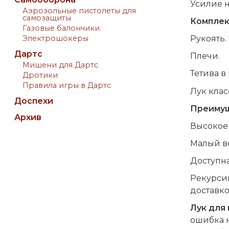
Усилие н
Аэрозольные пистолеты для
самозащиты
Комплек
Газовые балончики
Электрошокеры
Рукоять.
Дартс
Плечи.
Мишени для Дартс
Тетива в
Дротики
Правила игры в Дартс
Лук клас
Доспехи
Преимуще
Архив
Высокое
Малый вес
Доступна
Рекурсив
доставко
Лук для
ошибка н