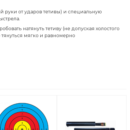
й руки от ударов тетивы) и специальную
ыстрела.
обовать натянуть тетиву (не допуская холостого
— тянуться мягко и равномерно