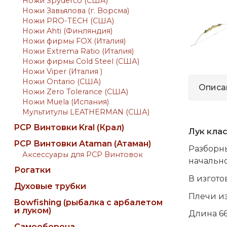
Ножи Spyderco (США)
Ножи Завьялова (г. Ворсма)
Ножи PRO-TECH (США)
Ножи Ahti (Финляндия)
Ножи фирмы FOX (Италия)
Ножи Extrema Ratio (Италия)
Ножи фирмы Cold Steel (США)
Ножи Viper (Италия )
Ножи Ontario (США)
Описа
Ножи Zero Tolerance (США)
Ножи Muela (Испания)
Мультитулы LEATHERMAN (США)
PCP Винтовки Kral (Крал)
Лук клас
PCP Винтовки Ataman (Атаман)
Разборны
Аксессуары для PCP Винтовок
начально
Рогатки
В изгото
Духовые трубки
Плечи из
Bowfishing (рыбалка с арбалетом
и луком)
Длина 66
Самооборона