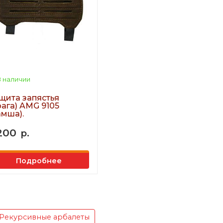
 наличии
щита запястья
рага) AMG 9105
амша).
200
р.
Подробнее
Рекурсивные арбалеты