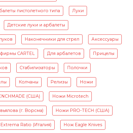
балеты пистолетного типа
Луки
Детские луки и арбалеты
луков
Наконечники для стрел
Аксессуары
 фирмы CARTEL
Для арбалетов
Прицелы
ков
Стабилизаторы
Полочки
елы
Колчаны
Релизы
Ножи
ENCHMADE (США)
Ножи Microtech
ьялова (г. Ворсма)
Ножи PRO-TECH (США)
Extrema Ratio (Италия)
Нож Eagle Knives