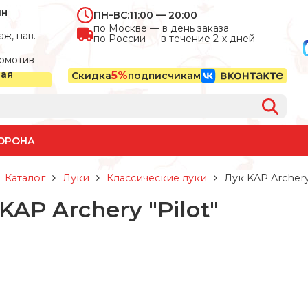
ин
ПН–ВС:
11:00 — 20:00
по Москве — в день заказа
ж, пав.
по России — в течение 2-х дней
омотив
ная
5%
Скидка
подписчикам
ОРОНА
Каталог
Луки
Классические луки
Лук KAP Archery 
KAP Archery "Pilot"