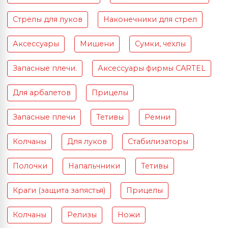
Стрелы для луков
Наконечники для стрел
Аксессуары
Мишени
Сумки, чехлы
Запасные плечи.
Аксессуары фирмы CARTEL
Для арбалетов
Прицелы
Запасные плечи
Тетивы
Ремни
Колчаны
Для луков
Стабилизаторы
Полочки
Напальчники
Тетивы
Краги (защита запястья)
Прицелы
Колчаны
Релизы
Ножи