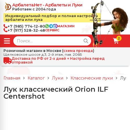
Арбалета.Нет - Арбалеты и Луки
Работаем с 2004 года
Индивидуальный подбор и полная настройка
арбалета или лука
+7 (985) 774-12-80
МАГАЗИН
+7 (917) 528-32-48
СЕРВИС
2
← Назад
✕
Розничный магазин в Москве (
схема проезда
)
Щелковское шоссе д.3, 2-й этаж, пав. 206Б
зад
✕
Арбалеты
Доставка по РФ от 2-х дней + Настройка перед
отправкой
Все Арбалеты
Назад
✕
и
Главная
Каталог
Луки
Классические луки
Лук 
 Луки
Арбалеты для отдыха
Лук классический Orion ILF
Назад
✕
релы, боеприпасы
Centershot
ссические луки
се Стрелы, боеприпасы
Блочные арбалеты
← Назад
✕
сессуары
чные луки
е Аксессуары
трелы для арбалетов
Рекурсивные арбалеты
Ножи