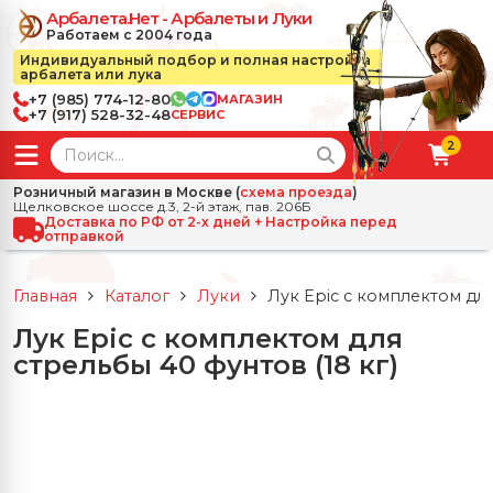
Арбалета.Нет - Арбалеты и Луки
Работаем с 2004 года
Индивидуальный подбор и полная настройка
арбалета или лука
+7 (985) 774-12-80
МАГАЗИН
+7 (917) 528-32-48
СЕРВИС
2
← Назад
✕
Розничный магазин в Москве (
схема проезда
)
Щелковское шоссе д.3, 2-й этаж, пав. 206Б
зад
✕
Арбалеты
Доставка по РФ от 2-х дней + Настройка перед
отправкой
Все Арбалеты
Назад
✕
и
Главная
Каталог
Луки
Лук Epic с комплектом для
 Луки
Арбалеты для отдыха
Лук Epic с комплектом для
Назад
✕
релы, боеприпасы
стрельбы 40 фунтов (18 кг)
ссические луки
се Стрелы, боеприпасы
Блочные арбалеты
← Назад
✕
сессуары
чные луки
е Аксессуары
трелы для арбалетов
Рекурсивные арбалеты
Ножи