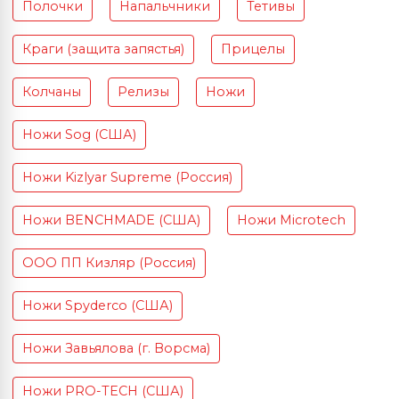
Полочки
Напальчники
Тетивы
Краги (защита запястья)
Прицелы
Колчаны
Релизы
Ножи
Ножи Sog (США)
Ножи Kizlyar Supreme (Россия)
Ножи BENCHMADE (США)
Ножи Microtech
ООО ПП Кизляр (Россия)
Ножи Spyderco (США)
Ножи Завьялова (г. Ворсма)
Ножи PRO-TECH (США)