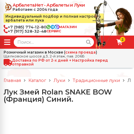
Арбалета.Нет - Арбалеты и Луки
Работаем с 2004 года
Индивидуальный подбор и полная настройка
арбалета или лука
+7 (985) 774-12-80
МАГАЗИН
+7 (917) 528-32-48
СЕРВИС
2
← Назад
✕
Розничный магазин в Москве (
схема проезда
)
Щелковское шоссе д.3, 2-й этаж, пав. 206Б
зад
✕
Арбалеты
Доставка по РФ от 2-х дней + Настройка перед
отправкой
Все Арбалеты
Назад
✕
и
Главная
Каталог
Луки
Традиционные луки
Лу
 Луки
Арбалеты для отдыха
Лук Змей Rolan SNAKE BOW
Назад
✕
релы, боеприпасы
(Франция) Синий.
ссические луки
се Стрелы, боеприпасы
Блочные арбалеты
← Назад
✕
сессуары
чные луки
е Аксессуары
трелы для арбалетов
Рекурсивные арбалеты
Ножи