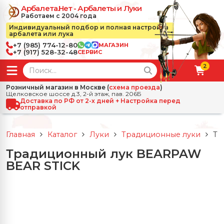
Арбалета.Нет - Арбалеты и Луки
Работаем с 2004 года
Индивидуальный подбор и полная настройка
арбалета или лука
+7 (985) 774-12-80
МАГАЗИН
+7 (917) 528-32-48
СЕРВИС
2
← Назад
✕
Розничный магазин в Москве (
схема проезда
)
Щелковское шоссе д.3, 2-й этаж, пав. 206Б
зад
✕
Арбалеты
Доставка по РФ от 2-х дней + Настройка перед
отправкой
Все Арбалеты
Назад
✕
и
Главная
Каталог
Луки
Традиционные луки
Тр
 Луки
Арбалеты для отдыха
Традиционный лук BEARPAW
Назад
✕
релы, боеприпасы
BEAR STICK
ссические луки
се Стрелы, боеприпасы
Блочные арбалеты
← Назад
✕
сессуары
чные луки
е Аксессуары
трелы для арбалетов
Рекурсивные арбалеты
Ножи