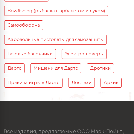
Bowfishing (рыбалка с арбалетом и луком)
Самооборона
Аэрозольные пистолеты для самозащиты
Газовые балончики
Электрошокеры
Дартс
Мишени для Дартс
Дротики
Правила игры в Дартс
Доспехи
Архив
Все изделия, предлагаемые ООО Марк-Пойнт ,