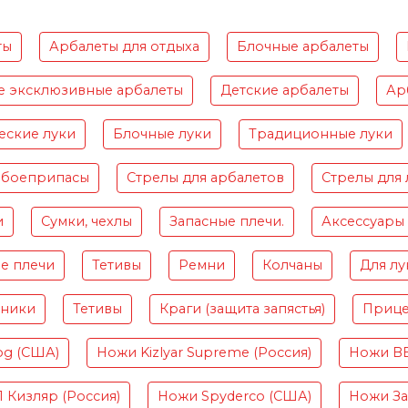
ты
Арбалеты для отдыха
Блочные арбалеты
е эксклюзивные арбалеты
Детские арбалеты
Ар
еские луки
Блочные луки
Традиционные луки
 боеприпасы
Стрелы для арбалетов
Стрелы для 
и
Сумки, чехлы
Запасные плечи.
Аксессуары
е плечи
Тетивы
Ремни
Колчаны
Для лу
чники
Тетивы
Краги (защита запястья)
Приц
og (США)
Ножи Kizlyar Supreme (Россия)
Ножи B
Кизляр (Россия)
Ножи Spyderco (США)
Ножи Зав