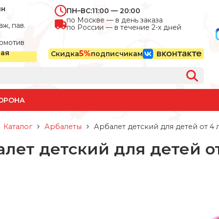
ин
ПН–ВС:
11:00 — 20:00
по Москве — в день заказа
ж, пав.
по России — в течение 2-х дней
омотив
ная
5%
Скидка
подписчикам
ОРОНА
Каталог
Арбалеты
Арбалет детский для детей от 4 л
лет детский для детей от