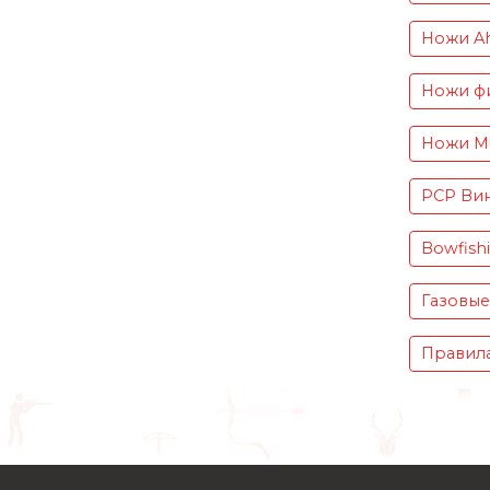
Ножи Ah
Ножи фи
Ножи Mu
PCP Вин
Bowfish
Газовые
Правила