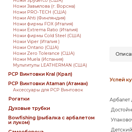
Ножи Spyderco (США)
Ножи Завьялова (г. Ворсма)
Ножи PRO-TECH (США)
Ножи Ahti (Финляндия)
Ножи фирмы FOX (Италия)
Ножи Extrema Ratio (Италия)
Ножи фирмы Cold Steel (США)
Ножи Viper (Италия )
Ножи Ontario (США)
Ножи Zero Tolerance (США)
Описа
Ножи Muela (Испания)
Мультитулы LEATHERMAN (США)
PCP Винтовки Kral (Крал)
Успей ку
PCP Винтовки Ataman (Атаман)
Аксессуары для PCP Винтовок
Рогатки
Арбалет 
Духовые трубки
Достойн
Bowfishing (рыбалка с арбалетом
Упаковоч
и луком)
Детский 
Самооборона