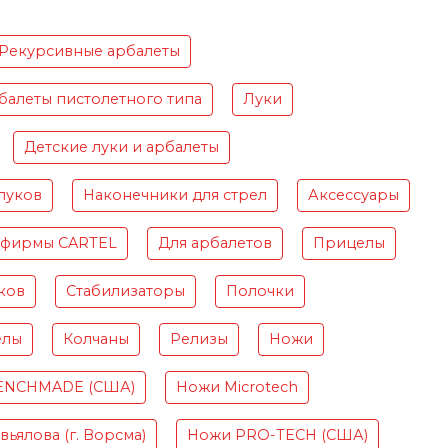
Рекурсивные арбалеты
балеты пистолетного типа
Луки
Детские луки и арбалеты
луков
Наконечники для стрел
Аксессуары
 фирмы CARTEL
Для арбалетов
Прицелы
ков
Стабилизаторы
Полочки
елы
Колчаны
Релизы
Ножи
ENCHMADE (США)
Ножи Microtech
ьялова (г. Ворсма)
Ножи PRO-TECH (США)