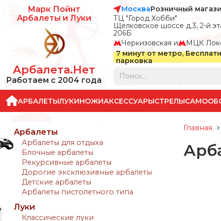
Москва
Розничный магаз
Марк Пойнт
Арбалеты и Луки
ТЦ "Город Хобби"
Щелковское шоссе д.3, 2-й эта
206Б
Черкизовская и
МЦК Лок
7 минут от метро, Бесплат
парковка
Арбалета.Нет
Работаем с 2004 года
АРБАЛЕТЫ
ЛУКИ
НОЖИ
АКСЕССУАРЫ
СТРЕЛЫ
САМООБ
Главная
Арбалеты
Арбалеты для отдыха
Арба
Блочные арбалеты
Рекурсивные арбалеты
Дорогие эксклюзивные арбалеты
Детские арбалеты
Арбалеты пистолетного типа
Луки
Классические луки