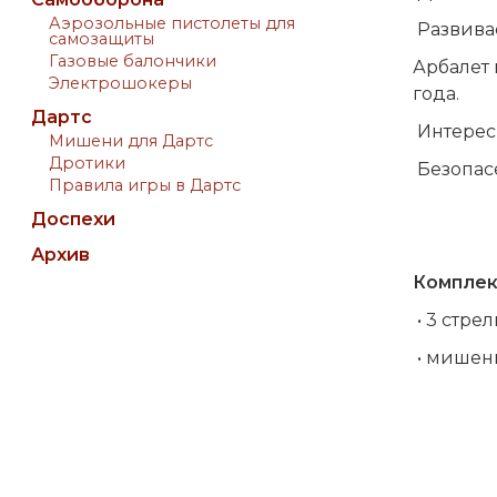
Аэрозольные пистолеты для
Развивае
самозащиты
Газовые балончики
Арбалет 
Электрошокеры
года.
Дартс
Интересн
Мишени для Дартс
Дротики
Безопас
Правила игры в Дартс
Доспехи
Архив
Комплек
• 3 стре
• мишень