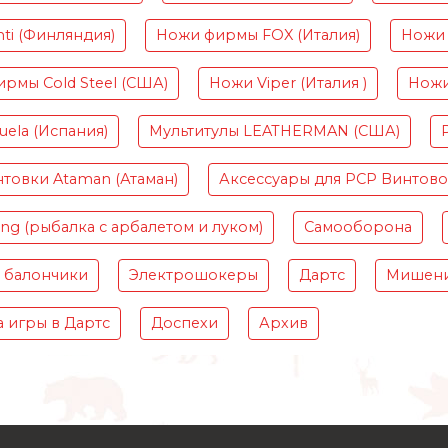
ti (Финляндия)
Ножи фирмы FOX (Италия)
Ножи 
рмы Cold Steel (США)
Ножи Viper (Италия )
Ножи
ela (Испания)
Мультитулы LEATHERMAN (США)
товки Ataman (Атаман)
Аксессуары для PCP Винтов
ing (рыбалка с арбалетом и луком)
Самооборона
 балончики
Электрошокеры
Дартс
Мишени
 игры в Дартс
Доспехи
Архив