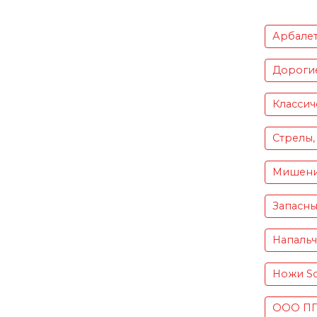
Арбале
Дороги
Классич
Стрелы,
Мишен
Запасны
Напаль
Ножи S
ООО ПП 