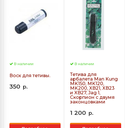
В наличии
В наличии
Тетива для
Воск для тетивы.
арбалета Man Kung
MK150, MK120,
350
р.
MK200, XB21, XB23
и XB27, Jag 1,
Скорпион с двумя
законцовками
1 200
р.