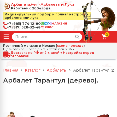
Арбалета.Нет - Арбалеты и Луки
Работаем с 2004 года
Индивидуальный подбор и полная настройка
арбалета или лука
+7 (985) 774-12-80
МАГАЗИН
+7 (917) 528-32-48
СЕРВИС
2
← Назад
✕
Розничный магазин в Москве (
схема проезда
)
Щелковское шоссе д.3, 2-й этаж, пав. 206Б
зад
✕
Арбалеты
Доставка по РФ от 2-х дней + Настройка перед
отправкой
Все Арбалеты
Назад
✕
и
Главная
Каталог
Арбалеты
Арбалет Тарантул (де
 Луки
Арбалеты для отдыха
Арбалет Тарантул (дерево).
Назад
✕
релы, боеприпасы
ссические луки
се Стрелы, боеприпасы
Блочные арбалеты
← Назад
✕
сессуары
чные луки
е Аксессуары
трелы для арбалетов
Рекурсивные арбалеты
Ножи