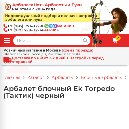
Арбалета.Нет - Арбалеты и Луки
Работаем с 2004 года
Индивидуальный подбор и полная настройка
арбалета или лука
+7 (985) 774-12-80
МАГАЗИН
+7 (917) 528-32-48
СЕРВИС
2
← Назад
✕
Розничный магазин в Москве (
схема проезда
)
Щелковское шоссе д.3, 2-й этаж, пав. 206Б
зад
✕
Арбалеты
Доставка по РФ от 2-х дней + Настройка перед
отправкой
Все Арбалеты
Назад
✕
и
Главная
Каталог
Арбалеты
Блочные арбалеты
 Луки
Арбалеты для отдыха
Арбалет блочный Ek Torpedo
Назад
✕
релы, боеприпасы
(Тактик) черный
ссические луки
се Стрелы, боеприпасы
Блочные арбалеты
← Назад
✕
сессуары
чные луки
е Аксессуары
трелы для арбалетов
Рекурсивные арбалеты
Ножи