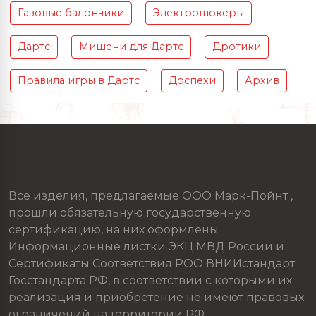
Газовые балончики
Электрошокеры
Дартс
Мишени для Дартс
Дротики
Правила игры в Дартс
Доспехи
Архив
Все изделия, предлагаемые ООО Марк-Пойнт ,
прошли обязательную государственную
сертификацию, на них оформлены
Информационные листки ЭКЦ МВД России и
Сертификаты Соответствия РОО ВНИИстандарт
Госстандарта РФ, в соответствии с которыми их
реализация и приобретение не имеют правовых
ограничений на территории РФ.