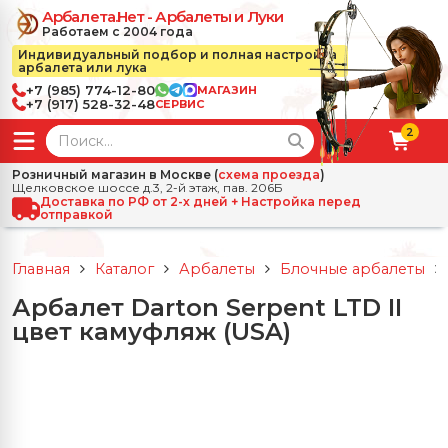
Арбалета.Нет - Арбалеты и Луки
Работаем с 2004 года
Индивидуальный подбор и полная настройка
арбалета или лука
+7 (985) 774-12-80
МАГАЗИН
+7 (917) 528-32-48
СЕРВИС
2
← Назад
✕
Розничный магазин в Москве (
схема проезда
)
Щелковское шоссе д.3, 2-й этаж, пав. 206Б
зад
✕
Арбалеты
Доставка по РФ от 2-х дней + Настройка перед
отправкой
Все Арбалеты
Назад
✕
и
Главная
Каталог
Арбалеты
Блочные арбалеты
 Луки
Арбалеты для отдыха
Арбалет Darton Serpent LTD II
Назад
✕
релы, боеприпасы
цвет камуфляж (USA)
ссические луки
се Стрелы, боеприпасы
Блочные арбалеты
← Назад
✕
сессуары
чные луки
е Аксессуары
трелы для арбалетов
Рекурсивные арбалеты
Ножи