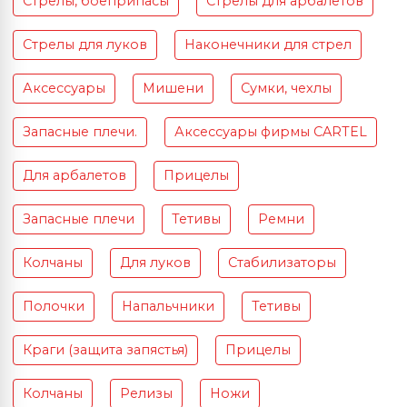
Стрелы, боеприпасы
Стрелы для арбалетов
Стрелы для луков
Наконечники для стрел
Аксессуары
Мишени
Сумки, чехлы
Запасные плечи.
Аксессуары фирмы CARTEL
Для арбалетов
Прицелы
Запасные плечи
Тетивы
Ремни
Колчаны
Для луков
Стабилизаторы
Полочки
Напальчники
Тетивы
Краги (защита запястья)
Прицелы
Колчаны
Релизы
Ножи