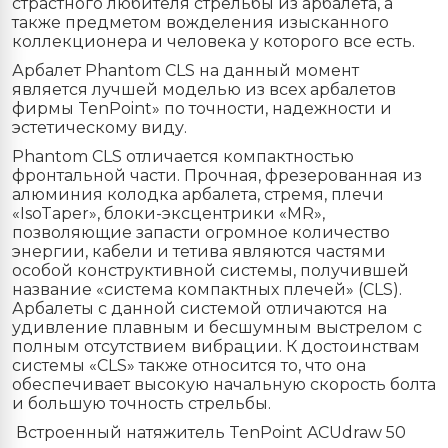
страстного любителя стрельбы из арбалета, а
также предметом вожделения изысканного
коллекционера и человека у которого все есть.
Арбалет Phantom CLS на данный момент
является лучшей моделью из всех арбалетов
фирмы TenPoint» по точности, надежности и
эстетическому виду.
Phantom CLS отличается компактностью
фронтальной части. Прочная, фрезерованная из
алюминия колодка арбалета, стремя, плечи
«IsoTaper», блоки-эксцентрики «MR»,
позволяющие запасти огромное количество
энергии, кабели и тетива являются частями
особой конструктивной системы, получившей
название «система компактных плечей» (CLS).
Арбалеты с данной системой отличаются на
удивление плавным и бесшумным выстрелом с
полным отсутствием вибрации. К достоинствам
системы «CLS» также относится то, что она
обеспечивает высокую начальную скорость болта
и большую точность стрельбы.
Встроенный натяжитель TenPoint ACUdraw 50