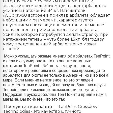
сегодня считается самым современным и
эффективным решением для взвода арбалета с
усилием натяжения 84 кг. Натяжитель
ACUdraw50 встроен в приклад арбалета, обладает
небольшими размерами, характеризуется
отсутствием свисающих элементов и не мешает
пользователю при использовании арбалета.
Усилие, которое потребуется делать стрелку, при
натяжении тетивы – чуть более 1,5кг., благодаря
чему представленный арбалет легко может
взвести
Можно услышать разные мнения об арбалетах TenPoint
и если их суммировать, то по оценке истинных
охотников TenPoint - №1 по качеству, точности,
новаторским решениям в современном производстве
арбалетов для охоты не только в Америке, но и во всём
мире! Если мнение негативное, то это от людей
некомпетентных или людей ни разу не бравших в руки
Tenpoint или не имеющих возможности его купить.
Подержав в руках арбалеты Тен Пойнт и придя к нам в
магазин, Вы поймете, что это так.
Продукция компании — TenPoint Crossbow
Technologies - это качество штучного