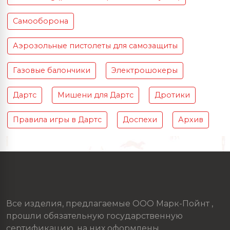
Самооборона
Аэрозольные пистолеты для самозащиты
Газовые балончики
Электрошокеры
Дартс
Мишени для Дартс
Дротики
Правила игры в Дартс
Доспехи
Архив
Все изделия, предлагаемые ООО Марк-Пойнт ,
прошли обязательную государственную
сертификацию, на них оформлены