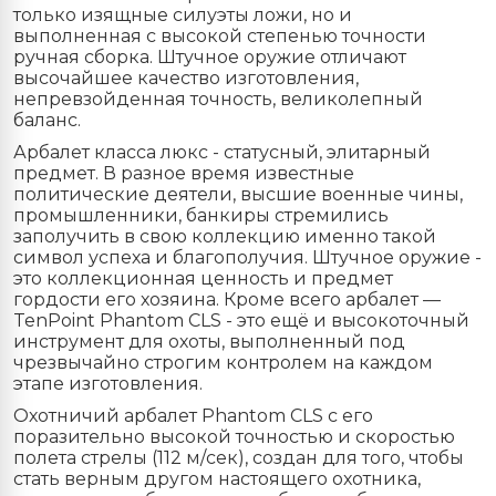
только изящные силуэты ложи, но и
выполненная с высокой степенью точности
ручная сборка. Штучное оружие отличают
высочайшее качество изготовления,
непревзойденная точность, великолепный
баланс.
Арбалет класса люкс - статусный, элитарный
предмет. В разное время известные
политические деятели, высшие военные чины,
промышленники, банкиры стремились
заполучить в свою коллекцию именно такой
символ успеха и благополучия. Штучное оружие -
это коллекционная ценность и предмет
гордости его хозяина. Кроме всего арбалет —
TenPoint Phantom CLS - это ещё и высокоточный
инструмент для охоты, выполненный под
чрезвычайно строгим контролем на каждом
этапе изготовления.
Охотничий арбалет Phantom CLS с его
поразительно высокой точностью и скоростью
полета стрелы (112 м/сек), создан для того, чтобы
стать верным другом настоящего охотника,