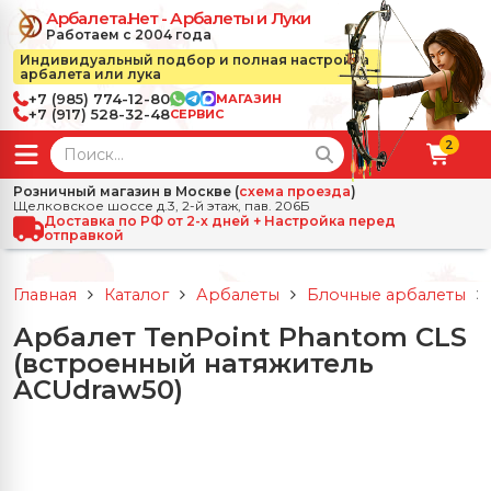
Арбалета.Нет - Арбалеты и Луки
Работаем с 2004 года
Индивидуальный подбор и полная настройка
арбалета или лука
+7 (985) 774-12-80
МАГАЗИН
+7 (917) 528-32-48
СЕРВИС
2
← Назад
✕
Розничный магазин в Москве (
схема проезда
)
Щелковское шоссе д.3, 2-й этаж, пав. 206Б
зад
✕
Арбалеты
Доставка по РФ от 2-х дней + Настройка перед
отправкой
Все Арбалеты
Назад
✕
и
Главная
Каталог
Арбалеты
Блочные арбалеты
 Луки
Арбалеты для отдыха
Арбалет TenPoint Phantom CLS
Назад
✕
релы, боеприпасы
(встроенный натяжитель
ссические луки
се Стрелы, боеприпасы
Блочные арбалеты
ACUdraw50)
← Назад
✕
сессуары
чные луки
е Аксессуары
трелы для арбалетов
Рекурсивные арбалеты
Ножи