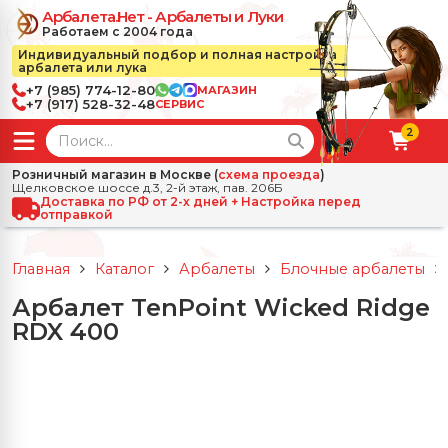
Арбалета.Нет - Арбалеты и Луки
Работаем с 2004 года
Индивидуальный подбор и полная настройка
арбалета или лука
+7 (985) 774-12-80
МАГАЗИН
+7 (917) 528-32-48
СЕРВИС
2
← Назад
✕
Розничный магазин в Москве (
схема проезда
)
Щелковское шоссе д.3, 2-й этаж, пав. 206Б
зад
✕
Арбалеты
Доставка по РФ от 2-х дней + Настройка перед
отправкой
Все Арбалеты
Назад
✕
и
Главная
Каталог
Арбалеты
Блочные арбалеты
 Луки
Арбалеты для отдыха
Арбалет TenPoint Wicked Ridge
Назад
✕
релы, боеприпасы
RDX 400
ссические луки
се Стрелы, боеприпасы
Блочные арбалеты
← Назад
✕
сессуары
чные луки
е Аксессуары
трелы для арбалетов
Рекурсивные арбалеты
Ножи