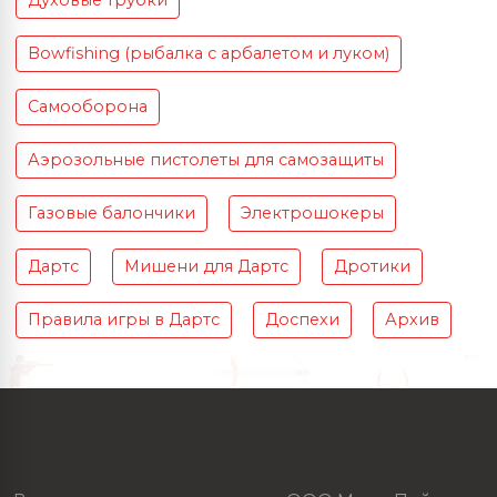
Духовые трубки
Bowfishing (рыбалка с арбалетом и луком)
Самооборона
Аэрозольные пистолеты для самозащиты
Газовые балончики
Электрошокеры
Дартс
Мишени для Дартс
Дротики
Правила игры в Дартс
Доспехи
Архив