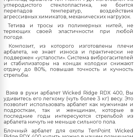
углеродистого стеклопластика, не боится
перепадов температур, воздействия
агрессивных химикатов, механических нагрузок.
Тетива и тросы из полимерных нитей, не
теряющих своей эластичности при любой
погоде.
Композит, из которого изготовлены плечи
арбалета, не знает износа и практически не
подвержен «усталости». Система виброгасителей
и стабилизаторы на концах колодки снижают
отдачу до 80%, повышая точность и кучность
стрельбы.
Взяв в руки арбалет Wicked Ridge RDX 400, Вы
удивитесь его легкому (чуть более 3 кг) весу. Это
позволит использовать арбалет как мужчинам и
подросткам, так и женщинам, которые в
последние годы интересуются стрельбой из
арбалета ничуть не меньше сильного пола.
Блочный арбалет для охоты
TenPoint
Wicked
Ridge RDX 400 купить можно в нашем розничном