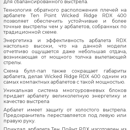
для сбалансированного выстрела.
Технология обратного расположения плечей на
арбалете Ten Point Wicked Ridge RDX 400
позволяет обеспечить устойчивые и более
точные выстрелы чем у арбалетов, собранных по
традиционной схеме.
Энергетика и эффективность арбалета
RD
X
настолько высоки, что на данной модели
отчетливо ощущается даже небольшая отдача,
возникающая от мощного толчка вылетающей
стрелы.
Схема булл-пап также сокращает габариты
арбалета, делая
Wicked Ridge RDX 400 одним из
самых компактных арбалетов с такой мощностью.
Уникальная система многоуровневых блоков
придает арбалету великолепную энергетику и
качество выстрела
Арбалет имеет защиту от холостого выстрела.
Предохранитель переставляется под левую или
правую руку.
Приклад арбалета Тен Пойнт РДХ изготовлен из