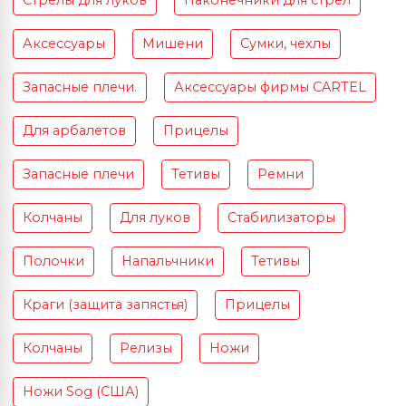
Стрелы для луков
Наконечники для стрел
Аксессуары
Мишени
Сумки, чехлы
Запасные плечи.
Аксессуары фирмы CARTEL
Для арбалетов
Прицелы
Запасные плечи
Тетивы
Ремни
Колчаны
Для луков
Стабилизаторы
Полочки
Напальчники
Тетивы
Краги (защита запястья)
Прицелы
Колчаны
Релизы
Ножи
Ножи Sog (США)