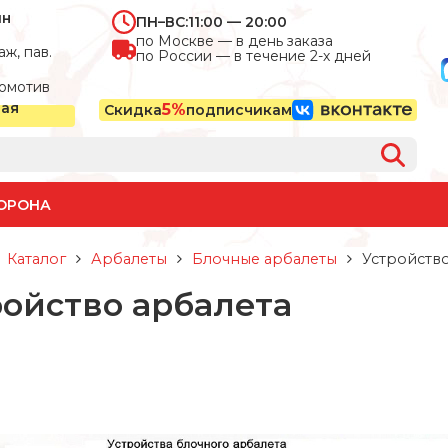
ин
ПН–ВС:
11:00 — 20:00
по Москве — в день заказа
ж, пав.
по России — в течение 2-х дней
омотив
ная
5%
Скидка
подписчикам
ОРОНА
Каталог
Арбалеты
Блочные арбалеты
Устройство
ройство арбалета