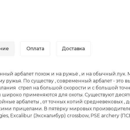
ние
Оплата
Доставка
ный арбалет похож и на ружьё , и на обычный лук. М
у ружья. По существу , современный арбалет - это
лания стрел на большой скорости и с большой точн
ы широко применяются для охоты. Существуют десят
йные арбалеты , от точных копий средневековых ,
ими прицелами. В пятёрку мировых производителей
ies, Excalibur (Экскалибур) crossbow, PSE archery (ПС