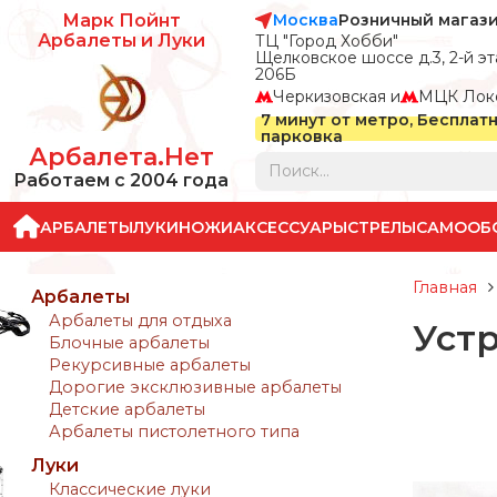
Москва
Розничный магаз
Марк Пойнт
Арбалеты и Луки
ТЦ "Город Хобби"
Щелковское шоссе д.3, 2-й эта
206Б
Черкизовская и
МЦК Лок
7 минут от метро, Бесплат
парковка
Арбалета.Нет
Работаем с 2004 года
АРБАЛЕТЫ
ЛУКИ
НОЖИ
АКСЕССУАРЫ
СТРЕЛЫ
САМООБ
Главная
Арбалеты
Арбалеты для отдыха
Уст
Блочные арбалеты
Рекурсивные арбалеты
Дорогие эксклюзивные арбалеты
Детские арбалеты
Арбалеты пистолетного типа
Луки
Классические луки