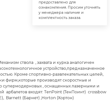
предоставлено для
ознакомления. Просим уточнять
у менеджера наличие и
комплектность заказа.
еханизм ствола , захвата и курка аналогичен
 высокотехнологичное устройство,предназначенное
остью. Кроме спортивно-развлекательных целей,
ки фирм,которые производят скоростные и
 до супермодерновых , оснащенных лазерными и
 арбалетов входят: TenPoint (ТенПоинт) crossbow
Е), Barnett (Барнет) ,Horton (Хортон)