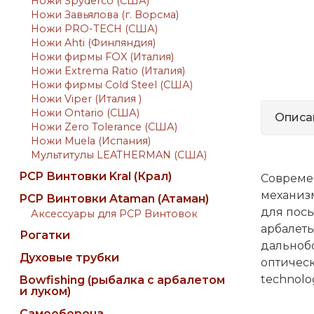
Ножи Spyderco (США)
Ножи Завьялова (г. Ворсма)
Ножи PRO-TECH (США)
Ножи Ahti (Финляндия)
Ножи фирмы FOX (Италия)
Ножи Extrema Ratio (Италия)
Ножи фирмы Cold Steel (США)
Ножи Viper (Италия )
Ножи Ontario (США)
Описа
Ножи Zero Tolerance (США)
Ножи Muela (Испания)
Мультитулы LEATHERMAN (США)
PCP Винтовки Kral (Крал)
Современ
механизм
PCP Винтовки Ataman (Атаман)
для посы
Аксессуары для PCP Винтовок
арбалет
Рогатки
дальнобо
Духовые трубки
оптическ
technolog
Bowfishing (рыбалка с арбалетом
и луком)
Самооборона