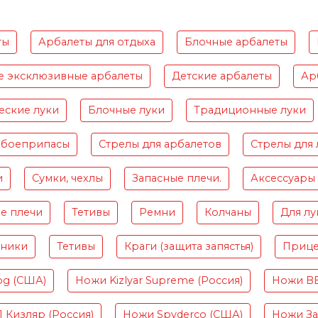
ты
Арбалеты для отдыха
Блочные арбалеты
е эксклюзивные арбалеты
Детские арбалеты
Ар
еские луки
Блочные луки
Традиционные луки
 боеприпасы
Стрелы для арбалетов
Стрелы для 
и
Сумки, чехлы
Запасные плечи.
Аксессуары
е плечи
Тетивы
Ремни
Колчаны
Для лу
чники
Тетивы
Краги (защита запястья)
Приц
og (США)
Ножи Kizlyar Supreme (Россия)
Ножи B
Кизляр (Россия)
Ножи Spyderco (США)
Ножи Зав