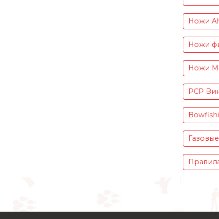
Ножи Ah
Ножи фи
Ножи Mu
PCP Вин
Bowfish
Газовые
Правила