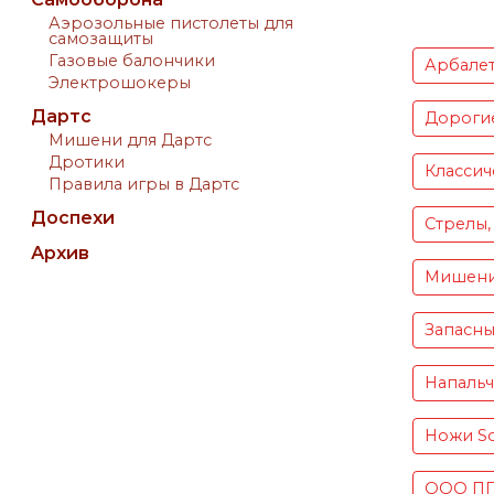
Аэрозольные пистолеты для
самозащиты
Газовые балончики
Арбале
Электрошокеры
Дартс
Дороги
Мишени для Дартс
Дротики
Классич
Правила игры в Дартс
Доспехи
Стрелы,
Архив
Мишен
Запасны
Напаль
Ножи S
ООО ПП 