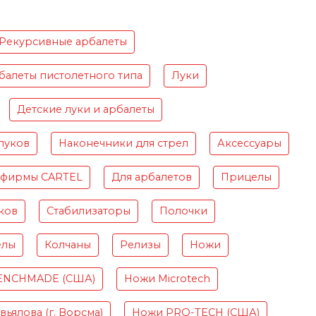
Рекурсивные арбалеты
балеты пистолетного типа
Луки
Детские луки и арбалеты
луков
Наконечники для стрел
Аксессуары
 фирмы CARTEL
Для арбалетов
Прицелы
ков
Стабилизаторы
Полочки
елы
Колчаны
Релизы
Ножи
ENCHMADE (США)
Ножи Microtech
ьялова (г. Ворсма)
Ножи PRO-TECH (США)