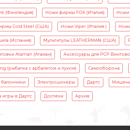
ti (Финляндия)
Ножи фирмы FOX (Италия)
Ножи 
рмы Cold Steel (США)
Ножи Viper (Италия )
Ножи
ela (Испания)
Мультитулы LEATHERMAN (США)
товки Ataman (Атаман)
Аксессуары для PCP Винтов
ing (рыбалка с арбалетом и луком)
Самооборона
 балончики
Электрошокеры
Дартс
Мишени
 игры в Дартс
Доспехи
Архив