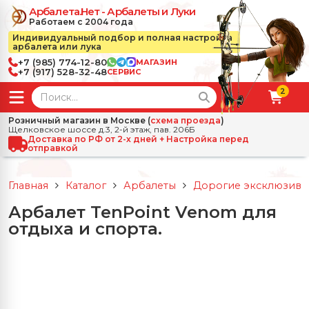
Арбалета.Нет - Арбалеты и Луки
Работаем с 2004 года
Индивидуальный подбор и полная настройка
арбалета или лука
+7 (985) 774-12-80
МАГАЗИН
+7 (917) 528-32-48
СЕРВИС
2
← Назад
✕
Розничный магазин в Москве (
схема проезда
)
Щелковское шоссе д.3, 2-й этаж, пав. 206Б
зад
✕
Арбалеты
Доставка по РФ от 2-х дней + Настройка перед
отправкой
Все Арбалеты
Назад
✕
и
Главная
Каталог
Арбалеты
Дорогие эксклюзивн
 Луки
Арбалеты для отдыха
Арбалет TenPoint Venom для
Назад
✕
релы, боеприпасы
отдыха и спорта.
ссические луки
се Стрелы, боеприпасы
Блочные арбалеты
← Назад
✕
сессуары
чные луки
е Аксессуары
трелы для арбалетов
Рекурсивные арбалеты
Ножи