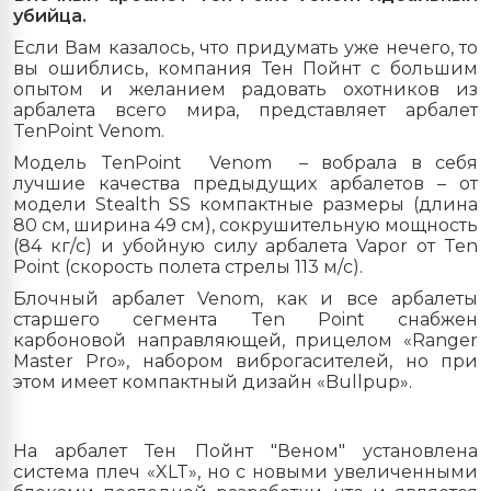
убийца.
Если Вам казалось, что придумать уже нечего, то
вы ошиблись, компания Тен Пойнт с большим
опытом и желанием радовать охотников из
арбалета всего мира, представляет арбалет
TenPoint Venom.
Модель TenPoint Venom – вобрала в себя
лучшие качества предыдущих арбалетов – от
модели Stealth SS компактные размеры (длина
80 см, ширина 49 см), сокрушительную мощность
(84 кг/с) и убойную силу арбалета Vapor от Ten
Point (скорость полета стрелы 113 м/с).
Блочный арбалет Venom, как и все арбалеты
старшего сегмента Ten Point снабжен
карбоновой направляющей, прицелом «Ranger
Master Pro», набором виброгасителей, но при
этом имеет компактный дизайн «Bullpup».
На арбалет Тен Пойнт "Веном" установлена
система плеч «XLT», но с новыми увеличенными