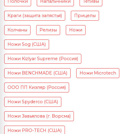
Полочки
Напальчники
Тетивы
Краги (защита запястья)
Прицелы
Колчаны
Релизы
Ножи
Ножи Sog (США)
Ножи Kizlyar Supreme (Россия)
Ножи BENCHMADE (США)
Ножи Microtech
ООО ПП Кизляр (Россия)
Ножи Spyderco (США)
Ножи Завьялова (г. Ворсма)
Ножи PRO-TECH (США)