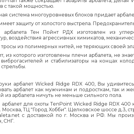
лл-пап также сокращает габариты арбалета, делая
W
в с такой мощностью.
ая система многоуровневых блоков придает арбале
имеет защиту от холостого выстрела. Предохранител
 арбалета Тен Пойнт РДХ изготовлен из углеро
ур, воздействия агрессивных химикатов, механичес
 тросы из полимерных нитей, не теряющих своей эл
, из которого изготовлены плечи арбалета, не знае
 виброгасителей и стабилизаторы на концах коло
 стрельбы.
уки арбалет Wicked Ridge RDX 400, Вы удивитесь е
овать арбалет как мужчинам и подросткам, так и ж
й из арбалета ничуть не меньше сильного пола.
 арбалет для охоты
TenPoint
Wicked Ridge RDX 400 
. Москва, ТЦ "Город Хобби". Щелковское шоссе д.3, стр
let
a
.
net
с доставкой по г. Москва и РФ. Мы прои
, СНГ.