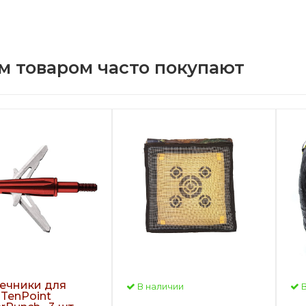
м товаром часто покупают
ечники для
В наличии
В
 TenPoint