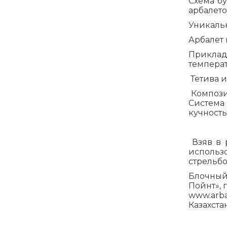
Схема бу
арбалето
Уникальн
Арбалет 
Приклад
температ
Тетива и
Композит
Система
кучность
Взяв в р
использ
стрельбо
Блочный
Пойнт», г
www.arba
Казахстан