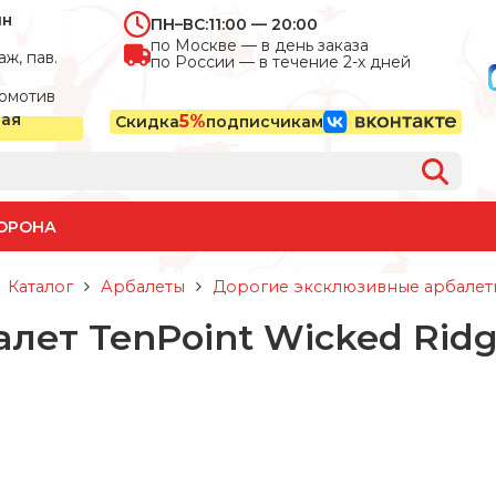
ин
ПН–ВС:
11:00 — 20:00
по Москве — в день заказа
ж, пав.
по России — в течение 2-х дней
омотив
ная
5%
Скидка
подписчикам
ОРОНА
Каталог
Арбалеты
Дорогие эксклюзивные арбалет
лет TenPoint Wicked Rid