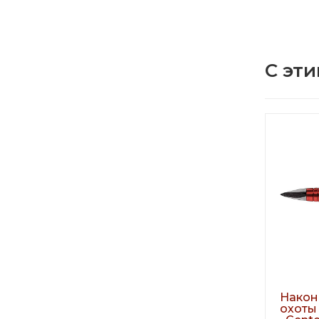
С эти
Након
охоты