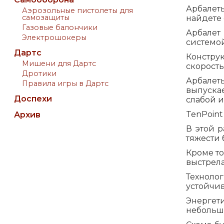
Арбалет
Аэрозольные пистолеты для
самозащиты
найдете 
Газовые балончики
Арбалет
Электрошокеры
системо
Дартс
Констру
Мишени для Дартс
скорость
Дротики
Арбалет
Правила игры в Дартс
выпуска
Доспехи
слабой 
TenPoint
Архив
В этой 
тяжести 
Кроме то
выстрела
Технолог
устойчив
Энергет
небольша