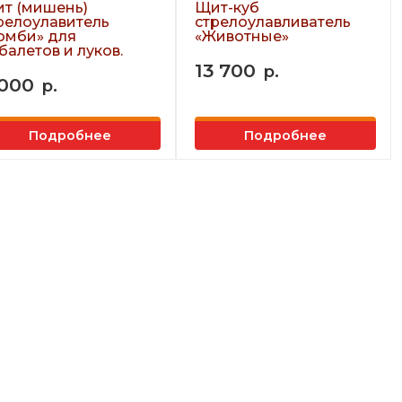
т (мишень)
Щит-куб
релоулавитель
стрелоулавливатель
омби» для
«Животные»
балетов и луков.
13 700
р.
 000
р.
Подробнее
Подробнее