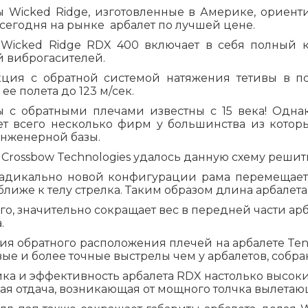
ы Wicked Ridge, изготовленные в Америке, ориент
сегодня на рынке арбалет по лучшей цене.
 Wicked Ridge RDX 400 включает в себя полный 
й виброгасителей.
кция с обратной системой натяжения тетивы в п
 ее полета до 123 м/сек.
ы с обратными плечами известны с 15 века! Однак
ет всего несколько фирм у большинства из кото
инженерной базы.
 Crossbow Technologies удалось данную схему решит
радикально новой конфигурации рама перемещает
ближе к телу стрелка. Таким образом длина арбалета
го, значительно сокращает вес в передней части а
.
ия обратного расположения плечей на арбалете Ten
ые и более точные выстрелы чем у арбалетов, собр
ика и эффективность арбалета
RD
X настолько высок
я отдача, возникающая от мощного толчка вылетаю