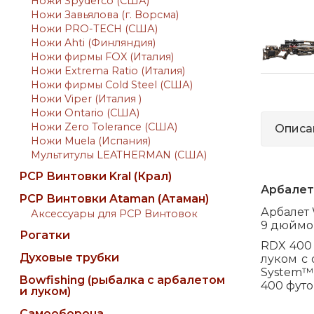
Ножи Spyderco (США)
Ножи Завьялова (г. Ворсма)
Ножи PRO-TECH (США)
Ножи Ahti (Финляндия)
Ножи фирмы FOX (Италия)
Ножи Extrema Ratio (Италия)
Ножи фирмы Cold Steel (США)
Ножи Viper (Италия )
Ножи Ontario (США)
Ножи Zero Tolerance (США)
Описа
Ножи Muela (Испания)
Мультитулы LEATHERMAN (США)
PCP Винтовки Kral (Крал)
Арбалет
PCP Винтовки Ataman (Атаман)
Арбалет 
Аксессуары для PCP Винтовок
9 дюймов
Рогатки
RDX 400
Духовые трубки
луком с
System™
Bowfishing (рыбалка с арбалетом
400 футов
и луком)
Самооборона