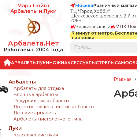
Москва
Розничный магаз
Марк Пойнт
Арбалеты и Луки
ТЦ "Город Хобби"
Щелковское шоссе д.3, 2-й эта
206Б
Черкизовская и
МЦК Лок
7 минут от метро, Бесплат
парковка
Арбалета.Нет
Работаем с 2004 года
АРБАЛЕТЫ
ЛУКИ
НОЖИ
АКСЕССУАРЫ
СТРЕЛЫ
САМООБ
Главная
Арбалеты
Арбалеты для отдыха
Арба
Блочные арбалеты
Рекурсивные арбалеты
Дорогие эксклюзивные арбалеты
Детские арбалеты
Арбалеты пистолетного типа
Луки
Классические луки