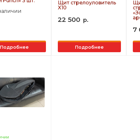
rPunch» 3 шт.
Щит стрелоуловитель
Щи
X10
ст
 наличии
«З
ар
22 500
р.
7
Подробнее
Подробнее
ичии