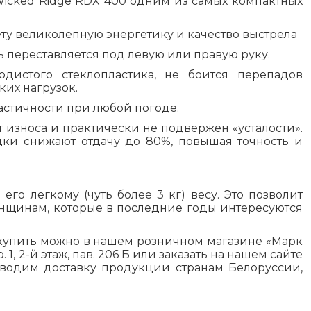
icked Ridge RDX 400 одним из самых компактных
ту великолепную энергетику и качество выстрела
ь переставляется под левую или правую руку.
дистого стеклопластика, не боится перепадов
ких нагрузок.
астичности при любой погоде.
т износа и практически не подвержен «усталости».
дки снижают отдачу до 80%, повышая точность и
го легкому (чуть более 3 кг) весу. Это позволит
енщинам, которые в последние годы интересуются
купить можно в нашем розничном магазине «Марк
. 1, 2-й этаж, пав. 206 Б или заказать на нашем сайте
зводим доставку продукции странам Белоруссии,