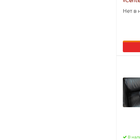
«Cente
Нет в
В нал