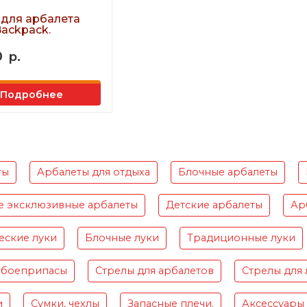
 для арбалета
Backpack.
0
р.
Подробнее
ты
Арбалеты для отдыха
Блочные арбалеты
е эксклюзивные арбалеты
Детские арбалеты
Ар
еские луки
Блочные луки
Традиционные луки
 боеприпасы
Стрелы для арбалетов
Стрелы для 
и
Сумки, чехлы
Запасные плечи.
Аксессуары