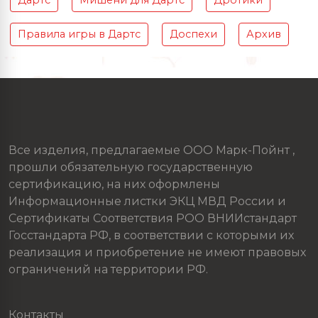
Дартс
Мишени для Дартс
Дротики
Правила игры в Дартс
Доспехи
Архив
Все изделия, предлагаемые ООО Марк-Пойнт ,
прошли обязательную государственную
сертификацию, на них оформлены
Информационные листки ЭКЦ МВД России и
Сертификаты Соответствия РОО ВНИИстандарт
Госстандарта РФ, в соответствии с которыми их
реализация и приобретение не имеют правовых
ограничений на территории РФ.
Контакты