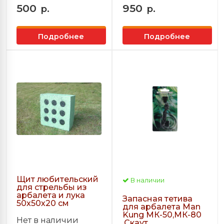
500
950
р.
р.
Подробнее
Подробнее
Щит любительский
В наличии
для стрельбы из
арбалета и лука
Запасная тетива
50х50х20 см
для арбалета Man
Kung МК-50,МК-80
Нет в наличии
,Скаут.