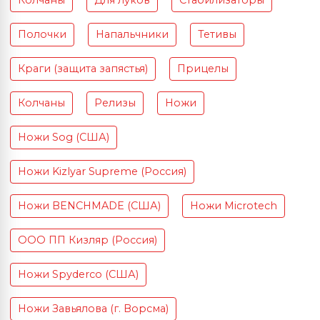
Колчаны
Для луков
Стабилизаторы
Полочки
Напальчники
Тетивы
Краги (защита запястья)
Прицелы
Колчаны
Релизы
Ножи
Ножи Sog (США)
Ножи Kizlyar Supreme (Россия)
Ножи BENCHMADE (США)
Ножи Microtech
ООО ПП Кизляр (Россия)
Ножи Spyderco (США)
Ножи Завьялова (г. Ворсма)