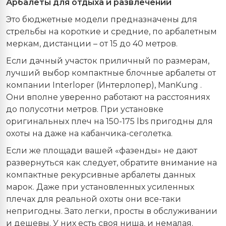
Арбалеты
для
отдыха
и
развлечений
Это бюджетные модели предназначены для
стрельбы на короткие и средние, по арбалетным
меркам, дистанции – от 15 до 40 метров.
Если дачный участок приличный по размерам,
лучший выбор компактные блочные арбалеты от
компании Interloper (Интерлопер), ManKung .
Они вполне уверенно работают на расстояниях
до полусотни метров. При установке
оригинальных плеч на 150-175 lbs пригодны для
охоты на даже на кабанчика-сеголетка.
Если же площади вашей «фазенды» не дают
развернуться как следует, обратите внимание на
компактные рекурсивные арбалеты данных
марок. Даже при установленных усиленных
плечах для реальной охоты они все-таки
непригодны. Зато легки, просты в обслуживании
и дешевы. У них есть своя ниша, и немалая.