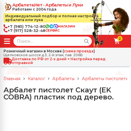
Арбалета.Нет - Арбалеты и Луки
Работаем с 2004 года
Индивидуальный подбор и полная настройка
арбалета или лука
+7 (985) 774-12-80
МАГАЗИН
+7 (917) 528-32-48
СЕРВИС
2
← Назад
✕
Розничный магазин в Москве (
схема проезда
)
Щелковское шоссе д.3, 2-й этаж, пав. 206Б
зад
✕
Арбалеты
Доставка по РФ от 2-х дней + Настройка перед
отправкой
Все Арбалеты
Назад
✕
и
Главная
Каталог
Арбалеты
Арбалеты пистолетно
 Луки
Арбалеты для отдыха
Арбалет пистолет Скаут (EK
Назад
✕
релы, боеприпасы
COBRA) пластик под дерево.
ссические луки
се Стрелы, боеприпасы
Блочные арбалеты
← Назад
✕
сессуары
чные луки
е Аксессуары
трелы для арбалетов
Рекурсивные арбалеты
Ножи