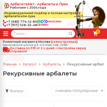
Арбалета.Нет - Арбалеты и Луки
Работаем с 2004 года
Индивидуальный подбор и полная настройка
арбалета или лука
+7 (985) 774-12-80
МАГАЗИН
+7 (917) 528-32-48
СЕРВИС
2
← Назад
✕
Розничный магазин в Москве (
схема проезда
)
Щелковское шоссе д.3, 2-й этаж, пав. 206Б
зад
✕
Арбалеты
Доставка по РФ от 2-х дней + Настройка перед
отправкой
Все Арбалеты
Назад
✕
и
Главная
Каталог
Арбалеты
Рекурсивные арбале
 Луки
Арбалеты для отдыха
Рекурсивные арбалеты
Назад
✕
релы, боеприпасы
ссические луки
се Стрелы, боеприпасы
Блочные арбалеты
← Назад
✕
сессуары
Фильтр
чные луки
е Аксессуары
трелы для арбалетов
Рекурсивные арбалеты
Ножи