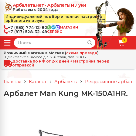
Арбалета.Нет - Арбалеты и Луки
Работаем с 2004 года
Индивидуальный подбор и полная настройка
арбалета или лука
+7 (985) 774-12-80
МАГАЗИН
+7 (917) 528-32-48
СЕРВИС
2
← Назад
✕
Розничный магазин в Москве (
схема проезда
)
Щелковское шоссе д.3, 2-й этаж, пав. 206Б
зад
✕
Арбалеты
Доставка по РФ от 2-х дней + Настройка перед
отправкой
Все Арбалеты
Назад
✕
и
Главная
Каталог
Арбалеты
Рекурсивные арбале
 Луки
Арбалеты для отдыха
Арбалет Man Kung MK-150A1HR.
Назад
✕
релы, боеприпасы
ссические луки
се Стрелы, боеприпасы
Блочные арбалеты
← Назад
✕
сессуары
чные луки
е Аксессуары
трелы для арбалетов
Рекурсивные арбалеты
Ножи