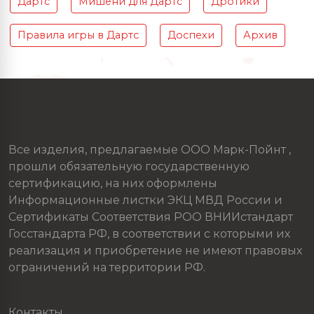
Дартс
Мишени для Дартс
Дротики
Правила игры в Дартс
Доспехи
Архив
Все изделия, предлагаемые ООО Марк-Пойнт ,
прошли обязательную государственную
сертификацию, на них оформлены
Информационные листки ЭКЦ МВД России и
Сертификаты Соответствия РОО ВНИИстандарт
Госстандарта РФ, в соответствии с которыми их
реализация и приобретение не имеют правовых
ограничений на территории РФ.
Контакты