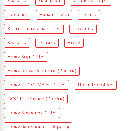
Колчаны
Для луков
Стабилизаторы
Полочки
Напальчники
Тетивы
Краги (защита запястья)
Прицелы
Колчаны
Релизы
Ножи
Ножи Sog (США)
Ножи Kizlyar Supreme (Россия)
Ножи BENCHMADE (США)
Ножи Microtech
ООО ПП Кизляр (Россия)
Ножи Spyderco (США)
Ножи Завьялова (г. Ворсма)