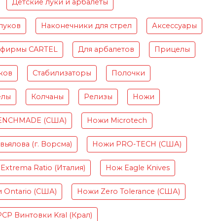
Детские луки и арбалеты
луков
Наконечники для стрел
Аксессуары
 фирмы CARTEL
Для арбалетов
Прицелы
ков
Стабилизаторы
Полочки
елы
Колчаны
Релизы
Ножи
ENCHMADE (США)
Ножи Microtech
ьялова (г. Ворсма)
Ножи PRO-TECH (США)
Extrema Ratio (Италия)
Нож Eagle Knives
 Ontario (США)
Ножи Zero Tolerance (США)
PCP Винтовки Kral (Крал)