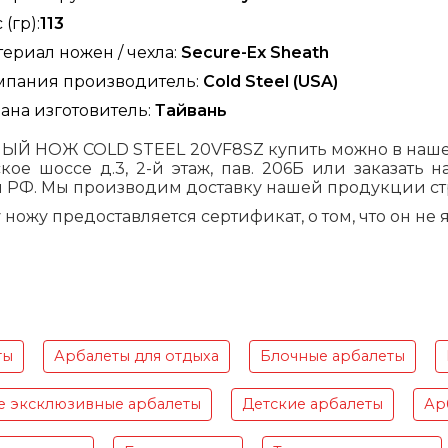
 (гр):
113
ериал ножен / чехла:
Secure-Ex Sheath
мпания производитель:
Cold Steel (USA)
ана изготовитель:
Тайвань
Й НОЖ COLD STEEL 20VF8SZ купить можно в нашем р
ое шоссе д.3, 2-й этаж, пав. 206Б или заказать н
 РФ. Мы производим доставку нашей продукции стр
ножу предоставляется сертификат, о том, что он не
ты
Арбалеты для отдыха
Блочные арбалеты
е эксклюзивные арбалеты
Детские арбалеты
Ар