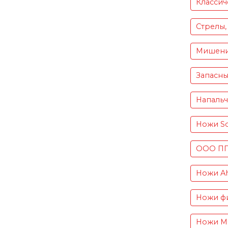
Классич
Стрелы,
Мишен
Запасны
Напаль
Ножи S
ООО ПП 
Ножи Ah
Ножи фи
Ножи Mu