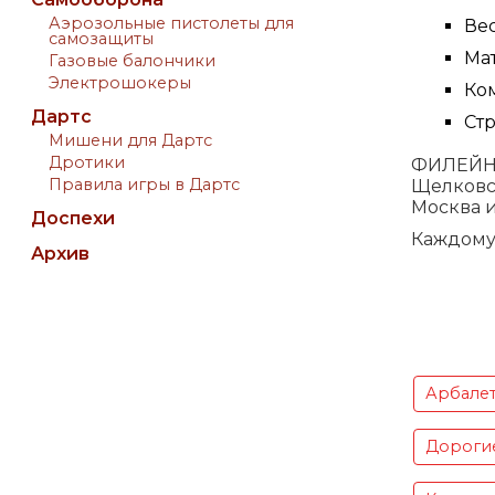
Аэрозольные пистолеты для
Вес
самозащиты
Мат
Газовые балончики
Электрошокеры
Ко
Дартс
Стр
Мишени для Дартс
Дротики
ФИЛЕЙНЫ
Правила игры в Дартс
Щелковск
Москва и
Доспехи
Каждому 
Архив
Арбале
Дороги