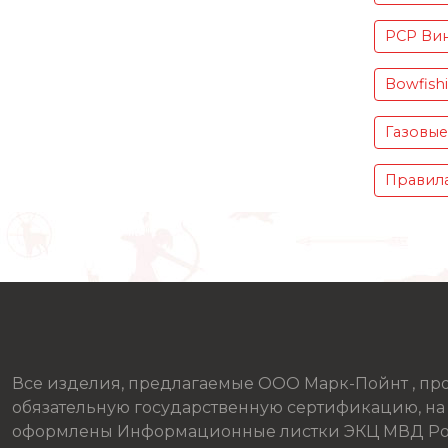
PCP Вин
Bowfish
Газовые
Правила
Все изделия, предлагаемые ООО Марк-Пойнт , п
обязательную государственную сертификацию, на
оформлены Информационные листки ЭКЦ МВД Ро