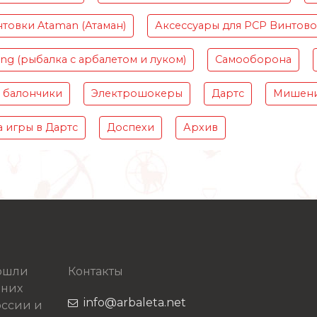
товки Ataman (Атаман)
Аксессуары для PCP Винтов
ing (рыбалка с арбалетом и луком)
Самооборона
 балончики
Электрошокеры
Дартс
Мишени
 игры в Дартс
Доспехи
Архив
рошли
Контакты
 них
info@arbaleta.net
ссии и