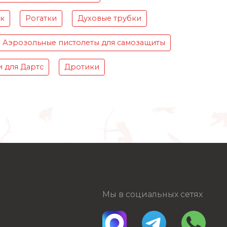
ок
Рогатки
Духовые трубки
Аэрозольные пистолеты для самозащиты
 для Дартс
Дротики
Мы в социальных сетях