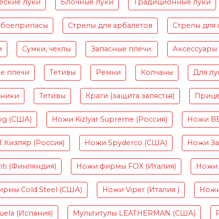
еские луки
Блочные луки
Традиционные луки
 боеприпасы
Стрелы для арбалетов
Стрелы для 
и
Сумки, чехлы
Запасные плечи.
Аксессуары
е плечи
Тетивы
Ремни
Колчаны
Для лу
чники
Тетивы
Краги (защита запястья)
Приц
og (США)
Ножи Kizlyar Supreme (Россия)
Ножи B
Кизляр (Россия)
Ножи Spyderco (США)
Ножи Зав
ti (Финляндия)
Ножи фирмы FOX (Италия)
Ножи 
рмы Cold Steel (США)
Ножи Viper (Италия )
Ножи
ela (Испания)
Мультитулы LEATHERMAN (США)