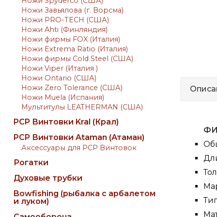
Ножи Spyderco (США)
Ножи Завьялова (г. Ворсма)
Ножи PRO-TECH (США)
Ножи Ahti (Финляндия)
Ножи фирмы FOX (Италия)
Ножи Extrema Ratio (Италия)
Ножи фирмы Cold Steel (США)
Ножи Viper (Италия )
Ножи Ontario (США)
Ножи Zero Tolerance (США)
Описа
Ножи Muela (Испания)
Мультитулы LEATHERMAN (США)
PCP Винтовки Kral (Крал)
Ф
PCP Винтовки Ataman (Атаман)
Об
Аксессуары для PCP Винтовок
Дли
Рогатки
Тол
Духовые трубки
Мар
Bowfishing (рыбалка с арбалетом
Тип
и луком)
Ма
Самооборона