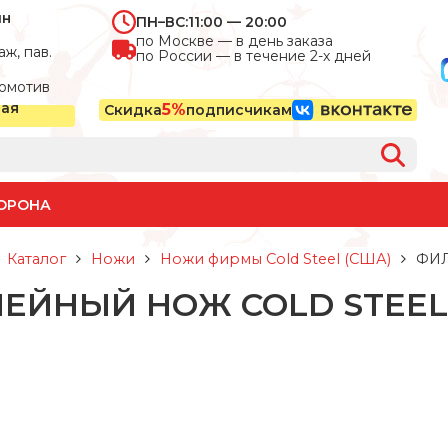
ин
ПН–ВС:
11:00 — 20:00
по Москве — в день заказа
ж, пав.
по России — в течение 2-х дней
омотив
ная
5%
Скидка
подписчикам
ОРОНА
Каталог
Ножи
Ножи фирмы Cold Steel (США)
ФИЛ
ЕЙНЫЙ НОЖ COLD STEEL