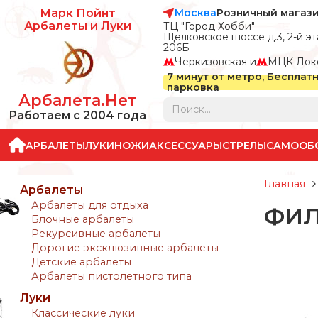
Москва
Розничный магаз
Марк Пойнт
Арбалеты и Луки
ТЦ "Город Хобби"
Щелковское шоссе д.3, 2-й эта
206Б
Черкизовская и
МЦК Лок
7 минут от метро, Бесплат
парковка
Арбалета.Нет
Работаем с 2004 года
АРБАЛЕТЫ
ЛУКИ
НОЖИ
АКСЕССУАРЫ
СТРЕЛЫ
САМООБ
Главная
Арбалеты
Арбалеты для отдыха
ФИЛ
Блочные арбалеты
Рекурсивные арбалеты
Дорогие эксклюзивные арбалеты
Детские арбалеты
Арбалеты пистолетного типа
Луки
Классические луки