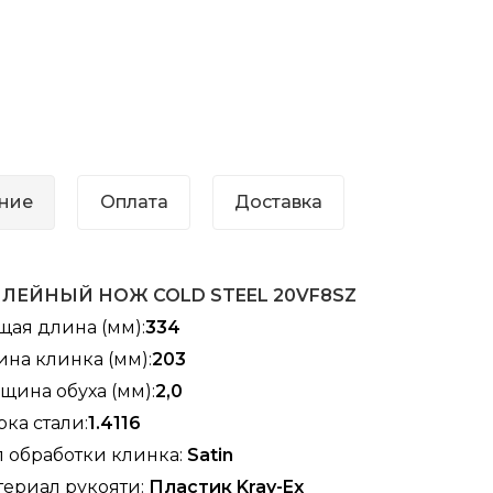
ние
Оплата
Доставка
ИЛЕЙНЫЙ
НОЖ
COLD STEEL 20VF8SZ
щая длина (мм):
334
на клинка (мм):
203
щина обуха (мм):
2,0
ка стали:
1.4116
 обработки клинка:
Satin
териал рукояти:
Пластик Kray-Ex