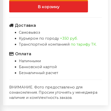
Запасные плечи
Стабилизаторы
и
Ножи Ahti (Финляндия)
Электрошокеры
В корзину
Тетивы
Полочки
 игры в Дартс
Ножи фирмы FOX (Италия)
Доставка
Ремни
Напальчники
›
Ножи Extrema Ratio (Италия)
Самовывоз
Курьером по городу
+350 руб.
Колчаны
Тетивы
Транспортной компанией
по тарифу ТК.
Ножи фирмы Cold Steel (США)
← Назад
Оплата
Краги (защита запясть
Ножи Viper (Италия )
Ножи Extre
Наличными
(Италия)
Банковской картой
Прицелы
Ножи Ontario (США)
Безналичный расчет
Все Ножи E
(Италия)
Колчаны
Ножи Zero Tolerance (США)
ВНИМАНИЕ. Фото предоставлено для
Нож Eagle K
ознакомления. Просим уточнять у менеджера
Релизы
Ножи Muela (Испания)
наличие и комплектность заказа.
Мультитулы LEATHERMAN (США)