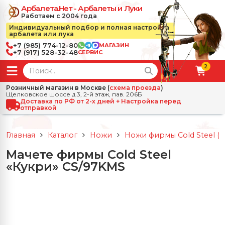
Арбалета.Нет - Арбалеты и Луки
Работаем с 2004 года
Индивидуальный подбор и полная настройка
арбалета или лука
+7 (985) 774-12-80
МАГАЗИН
+7 (917) 528-32-48
СЕРВИС
2
← Назад
✕
Розничный магазин в Москве (
схема проезда
)
Щелковское шоссе д.3, 2-й этаж, пав. 206Б
зад
✕
Арбалеты
Доставка по РФ от 2-х дней + Настройка перед
отправкой
Все Арбалеты
Назад
✕
и
Главная
Каталог
Ножи
Ножи фирмы Cold Steel (
 Луки
Арбалеты для отдыха
Мачете фирмы Cold Steel
Назад
✕
релы, боеприпасы
«Кукри» CS/97KMS
ссические луки
се Стрелы, боеприпасы
Блочные арбалеты
← Назад
✕
сессуары
чные луки
е Аксессуары
трелы для арбалетов
Рекурсивные арбалеты
Ножи