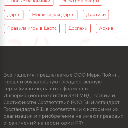
Газовые балончики
Электрошокеры
Дартс
Мишени для Дартс
Дротики
Правила игры в Дартс
Доспехи
Архив
Все изделия, предлагаемые ООО Марк-Пойнт ,
прошли обязательную государственную
сертификацию, на них оформлены
Информационные листки ЭКЦ МВД России и
Сертификаты Соответствия РОО ВНИИстандарт
Госстандарта РФ, в соответствии с которыми их
реализация и приобретение не имеют правовых
ограничений на территории РФ.