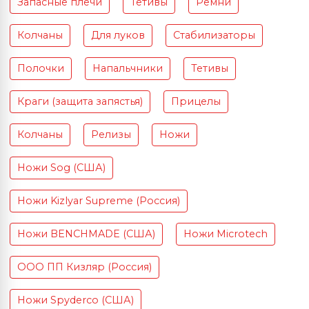
Запасные плечи
Тетивы
Ремни
Колчаны
Для луков
Стабилизаторы
Полочки
Напальчники
Тетивы
Краги (защита запястья)
Прицелы
Колчаны
Релизы
Ножи
Ножи Sog (США)
Ножи Kizlyar Supreme (Россия)
Ножи BENCHMADE (США)
Ножи Microtech
ООО ПП Кизляр (Россия)
Ножи Spyderco (США)