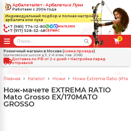
Арбалета.Нет - Арбалеты и Луки
Работаем с 2004 года
Индивидуальный подбор и полная настройка
арбалета или лука
+7 (985) 774-12-80
МАГАЗИН
+7 (917) 528-32-48
СЕРВИС
2
← Назад
✕
Розничный магазин в Москве (
схема проезда
)
Щелковское шоссе д.3, 2-й этаж, пав. 206Б
зад
✕
Арбалеты
Доставка по РФ от 2-х дней + Настройка перед
отправкой
Все Арбалеты
Назад
✕
и
Главная
Каталог
Ножи
Ножи Extrema Ratio (Итал
 Луки
Арбалеты для отдыха
Нож-мачете EXTREMA RATIO
Назад
✕
релы, боеприпасы
Mato Grosso EX/170MATO
ссические луки
се Стрелы, боеприпасы
Блочные арбалеты
GROSSO
← Назад
✕
сессуары
чные луки
е Аксессуары
трелы для арбалетов
Рекурсивные арбалеты
Ножи