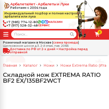
Арбалета.Нет - Арбалеты и Луки
Работаем с 2004 года
Индивидуальный подбор и полная настройка
арбалета или лука
+7 (985) 774-12-80
МАГАЗИН
+7 (917) 528-32-48
СЕРВИС
2
← Назад
✕
Розничный магазин в Москве (
схема проезда
)
Щелковское шоссе д.3, 2-й этаж, пав. 206Б
зад
✕
Арбалеты
Доставка по РФ от 2-х дней + Настройка перед
отправкой
Все Арбалеты
Назад
✕
и
Главная
Каталог
Ножи
Ножи Extrema Ratio (Итал
 Луки
Арбалеты для отдыха
Складной нож EXTREMA RATIO
Назад
✕
релы, боеприпасы
BF2 EX/135BF2WCT
ссические луки
се Стрелы, боеприпасы
Блочные арбалеты
← Назад
✕
сессуары
чные луки
е Аксессуары
трелы для арбалетов
Рекурсивные арбалеты
Ножи