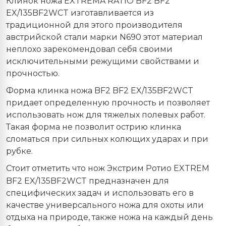
Клинок ножа EXTREMA RATIO BF2
BF
2
EX
/135
BF
2
WCT
изготавливается из
традиционной для этого производителя
австрийской стали марки N690 этот материал
неплохо зарекомендовал себя своими
исключительными режущими свойствами и
прочностью.
Форма клинка ножа BF2
BF
2
EX
/135
BF
2
WCT
придает определенную прочность и позволяет
использовать нож для тяжелых полевых работ.
Такая форма не позволит острию клинка
сломаться при сильных колющих ударах и при
рубке.
Стоит отметить что нож Экстрим Ротио EXTREM
BF2 EX/135BF2WCT предназначен для
специфических задач и использовать его в
качестве универсального ножа для охоты или
отдыха на природе, также ножа на каждый день