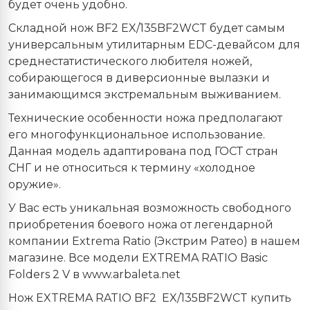
будет очень удобно.
Складной нож BF2 EX/135BF2WCT будет самым
универсальным утилитарным EDC-девайсом для
среднестатистического любителя ножей,
собирающегося в диверсионные вылазки и
занимающимся экстремальным выживанием.
Технические особенности ножа предполагают
его многофункциональное использование.
Данная модель адаптирована под ГОСТ стран
СНГ и не относиться к термину «холодное
оружие».
У Вас есть уникальная возможность свободного
приобретения боевого ножа от легендарной
компании Extrema Ratio (Экстрим Ратео) в нашем
магазине. Все
модели
EXTREMA RATIO Basic
Folders 2 V
в
www.arbaleta.net
Нож EXTREMA RATIO BF2
EX
/135
BF
2
WCT
купить