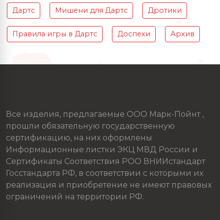
Дартс
Мишени для Дартс
Дротики
Правила игры в Дартс
Доспехи
Архив
Все изделия, предлагаемые ООО Марк-Пойнт ,
прошли обязательную государственную
сертификацию, на них оформлены
Информационные листки ЭКЦ МВД России и
Сертификаты Соответствия РОО ВНИИстандарт
Госстандарта РФ, в соответствии с которыми их
реализация и приобретение не имеют правовых
ограничений на территории РФ.