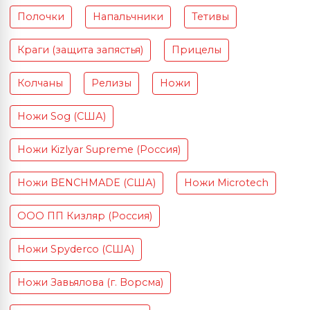
Полочки
Напальчники
Тетивы
Краги (защита запястья)
Прицелы
Колчаны
Релизы
Ножи
Ножи Sog (США)
Ножи Kizlyar Supreme (Россия)
Ножи BENCHMADE (США)
Ножи Microtech
ООО ПП Кизляр (Россия)
Ножи Spyderco (США)
Ножи Завьялова (г. Ворсма)