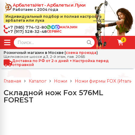
Арбалета.Нет - Арбалеты и Луки
Работаем с 2004 года
Индивидуальный подбор и полная настройка
арбалета или лука
+7 (985) 774-12-80
МАГАЗИН
+7 (917) 528-32-48
СЕРВИС
2
← Назад
✕
Розничный магазин в Москве (
схема проезда
)
Щелковское шоссе д.3, 2-й этаж, пав. 206Б
зад
✕
Арбалеты
Доставка по РФ от 2-х дней + Настройка перед
отправкой
Все Арбалеты
Назад
✕
и
Главная
Каталог
Ножи
Ножи фирмы FOX (Италия
 Луки
Арбалеты для отдыха
Складной нож Fox 576ML
Назад
✕
релы, боеприпасы
FOREST
ссические луки
се Стрелы, боеприпасы
Блочные арбалеты
← Назад
✕
сессуары
чные луки
е Аксессуары
трелы для арбалетов
Рекурсивные арбалеты
Ножи