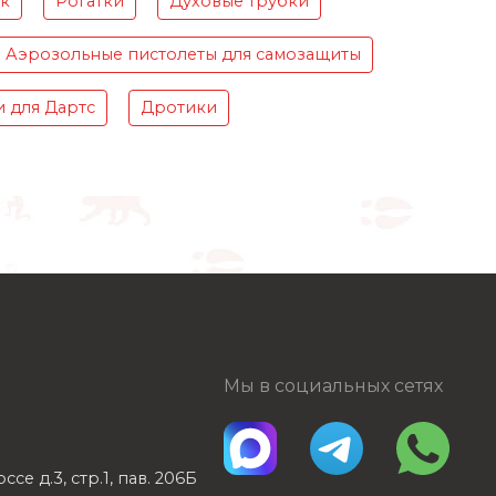
ок
Рогатки
Духовые трубки
Аэрозольные пистолеты для самозащиты
 для Дартс
Дротики
Мы в социальных сетях
е д.3, стр.1, пав. 206Б