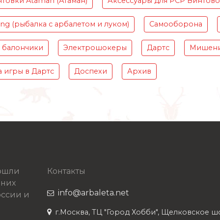
товки Ataman (Атаман)
Аксессуары для PCP Винтов
ing (рыбалка с арбалетом и луком)
Самооборона
 балончики
Электрошокеры
Дартс
Мишени
 игры в Дартс
Доспехи
Архив
рошли
Контакты
 них
info@arbaleta.net
ссии и
г.Москва, ТЦ "Город Хобби", Щелковское шосс