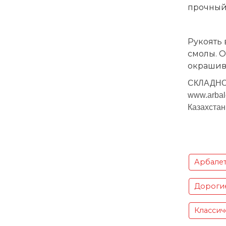
прочный
Рукоять 
смолы. 
окрашива
СКЛАДНОЙ
www.arbal
Казахстан
Арбале
Дороги
Классич