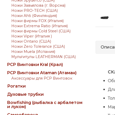
Ножи Spyderco (США)
Ножи Завьялова (г. Ворсма)
Ножи PRO-TECH (США)
Ножи Ahti (Финляндия)
Ножи фирмы FOX (Италия)
Ножи Extrema Ratio (Италия)
Ножи фирмы Cold Steel (США)
Ножи Viper (Италия )
Ножи Ontario (США)
Ножи Zero Tolerance (США)
Описа
Ножи Muela (Испания)
Мультитулы LEATHERMAN (США)
PCP Винтовки Kral (Крал)
СК
PCP Винтовки Ataman (Атаман)
Аксессуары для PCP Винтовок
Об
Рогатки
Дли
Духовые трубки
Тол
Bowfishing (рыбалка с арбалетом
и луком)
Мар
Самооборона