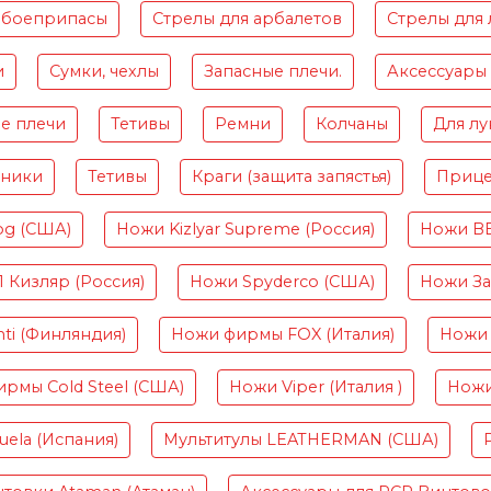
 боеприпасы
Стрелы для арбалетов
Стрелы для 
и
Сумки, чехлы
Запасные плечи.
Аксессуары
е плечи
Тетивы
Ремни
Колчаны
Для лу
чники
Тетивы
Краги (защита запястья)
Приц
og (США)
Ножи Kizlyar Supreme (Россия)
Ножи B
Кизляр (Россия)
Ножи Spyderco (США)
Ножи Зав
ti (Финляндия)
Ножи фирмы FOX (Италия)
Ножи 
рмы Cold Steel (США)
Ножи Viper (Италия )
Ножи
ela (Испания)
Мультитулы LEATHERMAN (США)