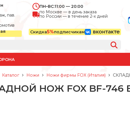
ин
ПН–ВС:
11:00 — 20:00
по Москве — в день заказа
ж, пав.
по России — в течение 2-х дней
омотив
ная
5%
Скидка
подписчикам
ОРОНА
Каталог
Ножи
Ножи фирмы FOX (Италия)
СКЛАДН
АДНОЙ НОЖ FOX BF-746 E