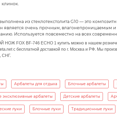
 клинок.
выполнена из стеклотекстолита G10 — это композит
Он является очень прочным, влагонепроницаемым и 
нию. Используется повсеместно на всех современн
 НОЖ FOX BF-746 ECHO 1 купить можно в нашем рознично
eta.net с бесплатной доставкой по г. Москва и РФ. Мы про
, СНГ.
ты
Арбалеты для отдыха
Блочные арбалеты
е эксклюзивные арбалеты
Детские арбалеты
Ар
еские луки
Блочные луки
Традиционные луки