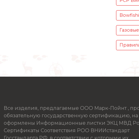
PCP Вин
Bowfish
Газовые
Правила
Все изделия, предлагаемые ООО Марк-Пойнт , п
обязательную государственную сертификацию, на
оформлены Информационные листки ЭКЦ МВД Ро
Сертификаты Соответствия РОО ВНИИстандарт
Госстандарта РФ, в соответствии с которыми их