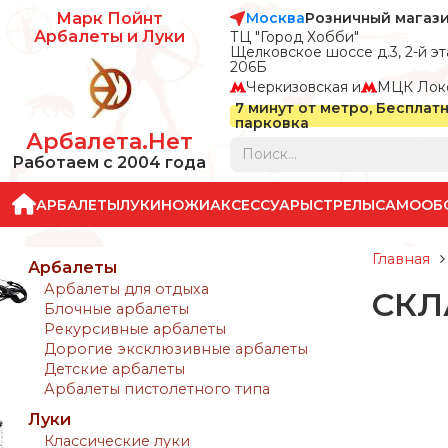
Москва
Розничный магаз
Марк Пойнт
Арбалеты и Луки
ТЦ "Город Хобби"
Щелковское шоссе д.3, 2-й эта
206Б
Черкизовская и
МЦК Лок
7 минут от метро, Бесплат
парковка
Арбалета.Нет
Работаем с 2004 года
АРБАЛЕТЫ
ЛУКИ
НОЖИ
АКСЕССУАРЫ
СТРЕЛЫ
САМООБ
Главная
Арбалеты
Арбалеты для отдыха
СКЛ
Блочные арбалеты
Рекурсивные арбалеты
Дорогие эксклюзивные арбалеты
Детские арбалеты
Арбалеты пистолетного типа
Луки
Классические луки