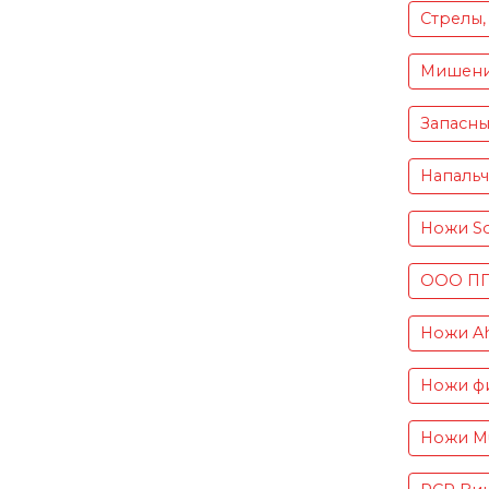
Стрелы,
Мишен
Запасны
Напаль
Ножи S
ООО ПП 
Ножи Ah
Ножи фи
Ножи Mu