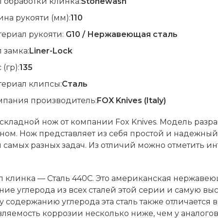
 обработки клинка:
Stonewash
на рукояти (мм):
110
териал рукояти:
G10 / Нержавеющая сталь
 замка:
Liner-Lock
 (гр):
135
териал клипсы:
Сталь
мпания производитель:
FOX Knives (Italy)
 складной нож от компании Fox Knives. Модель ра
ом. Нож представляет из себя простой и надежный
самых разных задач. Из отличий можно отметить инт
 клинка — Сталь 440С. Это американская нержавеющ
ие углерода из всех сталей этой серии и самую вы
 содержанию углерода эта сталь также отличается в
ляемость коррозии несколько ниже, чем у аналогов