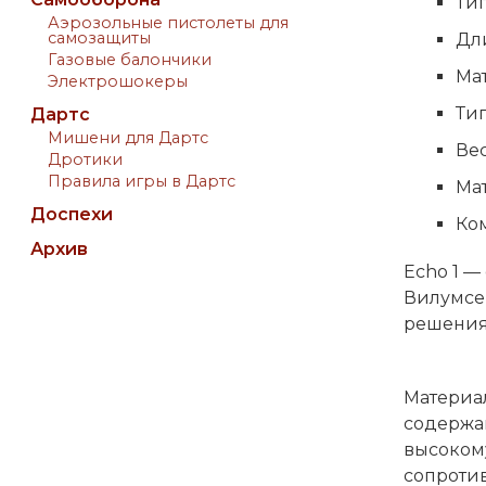
Тип
Аэрозольные пистолеты для
самозащиты
Дли
Газовые балончики
Ма
Электрошокеры
Тип
Дартс
Мишени для Дартс
Вес
Дротики
Правила игры в Дартс
Ма
Доспехи
Ко
Архив
Echo 1 —
Вилумсен
решения 
Материал
содержан
высокому
сопротив