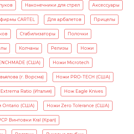
луков
Наконечники для стрел
Аксессуары
 фирмы CARTEL
Для арбалетов
Прицелы
ков
Стабилизаторы
Полочки
елы
Колчаны
Релизы
Ножи
ENCHMADE (США)
Ножи Microtech
ьялова (г. Ворсма)
Ножи PRO-TECH (США)
Extrema Ratio (Италия)
Нож Eagle Knives
 Ontario (США)
Ножи Zero Tolerance (США)
PCP Винтовки Kral (Крал)