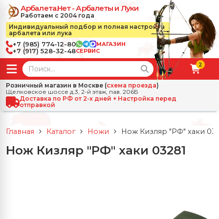
Арбалета.Нет - Арбалеты и Луки
Работаем с 2004 года
Индивидуальный подбор и полная настройка
арбалета или лука
+7 (985) 774-12-80
МАГАЗИН
+7 (917) 528-32-48
СЕРВИС
2
← Назад
✕
Розничный магазин в Москве (
схема проезда
)
Щелковское шоссе д.3, 2-й этаж, пав. 206Б
зад
✕
Арбалеты
Доставка по РФ от 2-х дней + Настройка перед
отправкой
Все Арбалеты
Назад
✕
и
Главная
Каталог
Ножи
Нож Кизляр "РФ" хаки 03
 Луки
Арбалеты для отдыха
Нож Кизляр "РФ" хаки 03281
Назад
✕
релы, боеприпасы
ссические луки
се Стрелы, боеприпасы
Блочные арбалеты
← Назад
✕
сессуары
чные луки
е Аксессуары
трелы для арбалетов
Рекурсивные арбалеты
Ножи