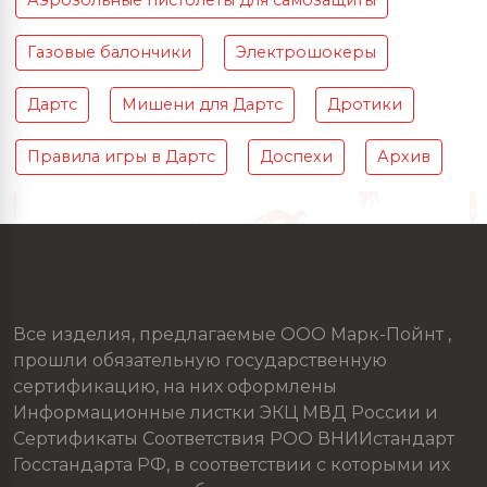
Аэрозольные пистолеты для самозащиты
Газовые балончики
Электрошокеры
Дартс
Мишени для Дартс
Дротики
Правила игры в Дартс
Доспехи
Архив
Все изделия, предлагаемые ООО Марк-Пойнт ,
прошли обязательную государственную
сертификацию, на них оформлены
Информационные листки ЭКЦ МВД России и
Сертификаты Соответствия РОО ВНИИстандарт
Госстандарта РФ, в соответствии с которыми их