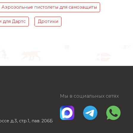
Аэрозольные пистолеты для самозащиты
 для Дартс
Дротики
Мы в социальных сетях
е д.3, стр.1, пав. 206Б