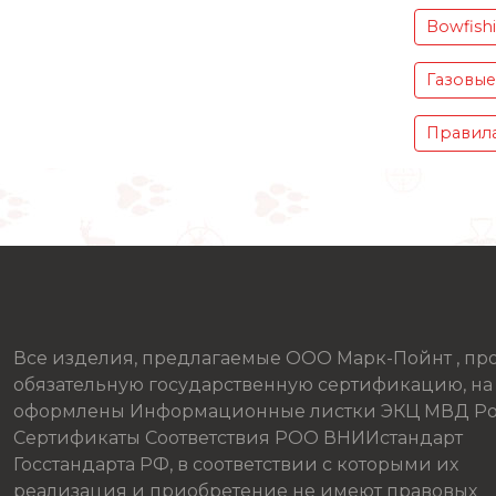
Bowfish
Газовые
Правила
Все изделия, предлагаемые ООО Марк-Пойнт , п
обязательную государственную сертификацию, на
оформлены Информационные листки ЭКЦ МВД Ро
Сертификаты Соответствия РОО ВНИИстандарт
Госстандарта РФ, в соответствии с которыми их
реализация и приобретение не имеют правовых