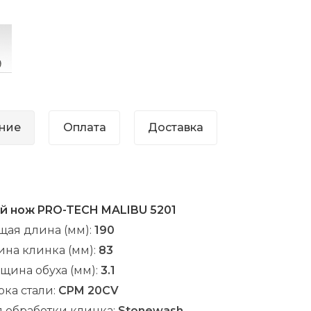
ние
Оплата
Доставка
ой
нож
PRO-TECH MALIBU 5201
щая длина (мм):
190
ина клинка (мм):
83
щина обуха (мм):
3.1
ка стали:
CPM 20CV
п обработки клинка:
Stonewash