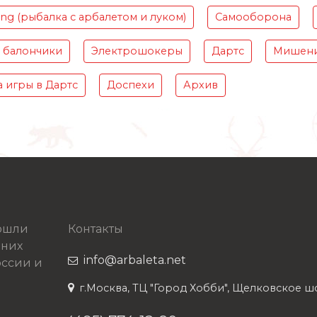
ing (рыбалка с арбалетом и луком)
Самооборона
 балончики
Электрошокеры
Дартс
Мишени
 игры в Дартс
Доспехи
Архив
рошли
Контакты
 них
info@arbaleta.net
ссии и
г.Москва, ТЦ "Город Хобби", Щелковское шосс