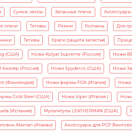
и
Сумки, чехлы
Запасные плечи.
Аксессуары
е плечи
Тетивы
Ремни
Колчаны
Для лу
чники
Тетивы
Краги (защита запястья)
Приц
og (США)
Ножи Kizlyar Supreme (Россия)
Ножи B
Кизляр (Россия)
Ножи Spyderco (США)
Ножи Зав
ti (Финляндия)
Ножи фирмы FOX (Италия)
Ножи 
рмы Cold Steel (США)
Ножи Viper (Италия )
Ножи
ela (Испания)
Мультитулы LEATHERMAN (США)
товки Ataman (Атаман)
Аксессуары для PCP Винтов