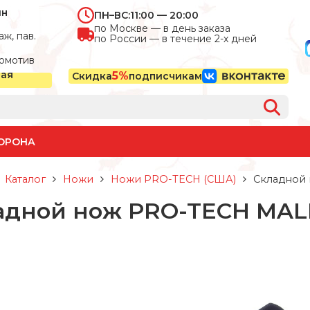
ин
ПН–ВС:
11:00 — 20:00
по Москве — в день заказа
ж, пав.
по России — в течение 2-х дней
омотив
ная
5%
Скидка
подписчикам
ОРОНА
Каталог
Ножи
Ножи PRO-TECH (США)
Складной 
адной нож PRO-TECH MALI