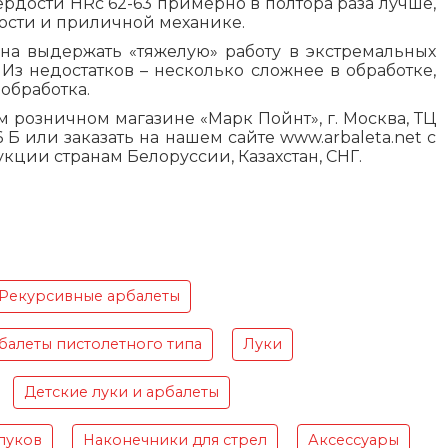
ердости HRc 62-63 примерно в полтора раза лучше,
кости и приличной механике.
на выдержать «тяжелую» работу в экстремальных
 Из недостатков – несколько сложнее в обработке,
обработка.
розничном магазине «Марк Пойнт», г. Москва, ТЦ
206 Б или заказать на нашем сайте www.arbalet
a
.
net
с
кции странам Белоруссии, Казахстан, СНГ.
Рекурсивные арбалеты
балеты пистолетного типа
Луки
Детские луки и арбалеты
луков
Наконечники для стрел
Аксессуары