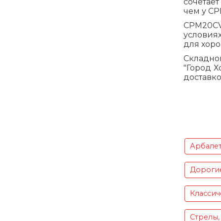
сочетает
чем у CP
CPM20CV
условиях
для хоро
Складно
"Город Х
доставко
Арбале
Дороги
Классич
Стрелы,