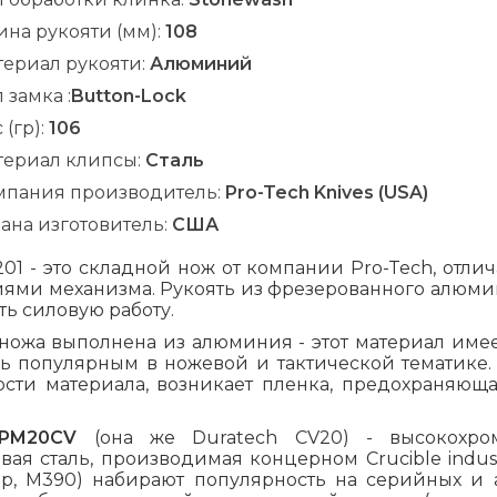
на рукояти (мм):
108
териал рукояти:
Алюминий
 замка :
Button-Lock
 (гр):
106
териал клипсы:
Сталь
мпания производитель:
Pro-Tech Knives (USA)
ана изготовитель:
США
5201 - это складной нож от компании Pro-Tech, о
ями механизма. Рукоять из фрезерованного алюмини
ь силовую работу.
 ножа выполнена из алюминия - этот материал имее
нь популярным в ножевой и тактической тематике
ости материала, возникает пленка, предохраняющ
PM20CV
(она же Duratech CV20) - высокохроми
ая сталь, производимая концерном Crucible indust
р, M390) набирают популярность на серийных и ав