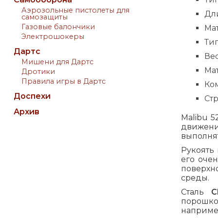
Аэрозольные пистолеты для
Дли
самозащиты
Газовые балончики
Ма
Электрошокеры
Тип
Дартс
Вес
Мишени для Дартс
Ма
Дротики
Правила игры в Дартс
Ко
Доспехи
Стр
Архив
Malibu 
движени
выполнят
Рукоять
его оче
поверхн
среды.
Сталь
C
порошков
наприме