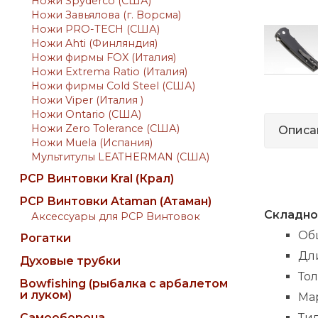
Ножи Spyderco (США)
Ножи Завьялова (г. Ворсма)
Ножи PRO-TECH (США)
Ножи Ahti (Финляндия)
Ножи фирмы FOX (Италия)
Ножи Extrema Ratio (Италия)
Ножи фирмы Cold Steel (США)
Ножи Viper (Италия )
Ножи Ontario (США)
Ножи Zero Tolerance (США)
Описа
Ножи Muela (Испания)
Мультитулы LEATHERMAN (США)
PCP Винтовки Kral (Крал)
PCP Винтовки Ataman (Атаман)
Складн
Аксессуары для PCP Винтовок
Об
Рогатки
Дл
Духовые трубки
Тол
Bowfishing (рыбалка с арбалетом
и луком)
Мар
Самооборона
Ти