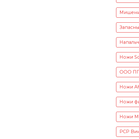
Мишен
Запасны
Напаль
Ножи S
ООО ПП 
Ножи Ah
Ножи фи
Ножи Mu
PCP Вин