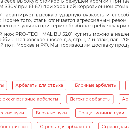
 в себе высокую стойкость режущей кромки (при тв
M S30V при 61-62) при хорошей коррозионной стой
 гарантирует высокую ударную вязкость и способ
. Кроме того, сталь отличается агрессивным резом.
шего результата при термообработке требуется крио
й нож PRO-TECH MALIBU 5201 купить можно в нашем 
обби". Щелковское шоссе д.3, стр. 1, 2-й этаж, пав. 
й по г. Москва и РФ. Мы производим доставку проду
ты
Арбалеты для отдыха
Блочные арбалеты
е эксклюзивные арбалеты
Детские арбалеты
Ар
еские луки
Блочные луки
Традиционные луки
 боеприпасы
Стрелы для арбалетов
Стрелы для 