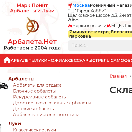
Москва
Розничный магаз
Марк Пойнт
Арбалеты и Луки
ТЦ "Город Хобби"
Щелковское шоссе д.3, 2-й эта
206Б
Черкизовская и
МЦК Лок
7 минут от метро, Бесплат
парковка
Арбалета.Нет
Работаем с 2004 года
АРБАЛЕТЫ
ЛУКИ
НОЖИ
АКСЕССУАРЫ
СТРЕЛЫ
САМООБ
Главная
Арбалеты
Арбалеты для отдыха
Скл
Блочные арбалеты
Рекурсивные арбалеты
Дорогие эксклюзивные арбалеты
Детские арбалеты
Арбалеты пистолетного типа
Луки
Классические луки