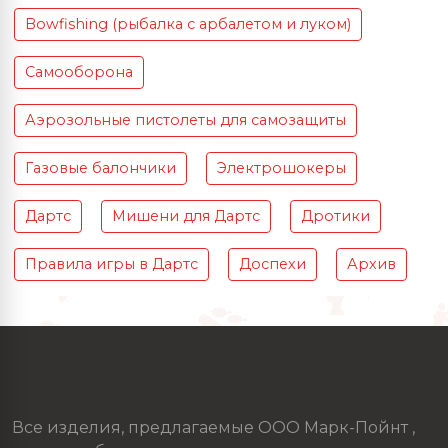
Bowfishing (рыбалка с арбалетом и луком)
Самооборона
Аэрозольные пистолеты для самозащиты
Газовые балончики
Электрошокеры
Дартс
Мишени для Дартс
Дротики
Правила игры в Дартс
Доспехи
Архив
Все изделия, предлагаемые ООО Марк-Пойнт ,