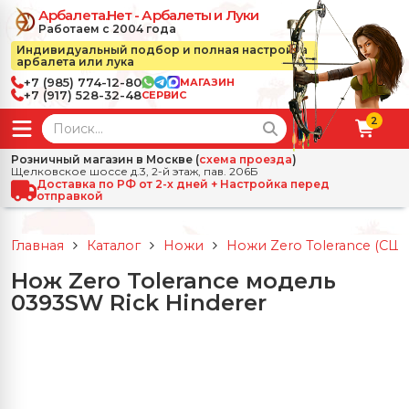
Арбалета.Нет - Арбалеты и Луки
Работаем с 2004 года
Индивидуальный подбор и полная настройка
арбалета или лука
+7 (985) 774-12-80
МАГАЗИН
+7 (917) 528-32-48
СЕРВИС
2
← Назад
✕
Розничный магазин в Москве (
схема проезда
)
Щелковское шоссе д.3, 2-й этаж, пав. 206Б
зад
✕
Арбалеты
Доставка по РФ от 2-х дней + Настройка перед
отправкой
Все Арбалеты
Назад
✕
и
Главная
Каталог
Ножи
Ножи Zero Tolerance (СШ
 Луки
Арбалеты для отдыха
Нож Zero Tolerance модель
Назад
✕
релы, боеприпасы
0393SW Rick Hinderer
ссические луки
се Стрелы, боеприпасы
Блочные арбалеты
← Назад
✕
сессуары
чные луки
е Аксессуары
трелы для арбалетов
Рекурсивные арбалеты
Ножи