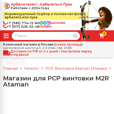
Арбалета.Нет - Арбалеты и Луки
Работаем с 2004 года
Индивидуальный подбор и полная настройка
арбалета или лука
+7 (985) 774-12-80
МАГАЗИН
+7 (917) 528-32-48
СЕРВИС
2
← Назад
✕
Розничный магазин в Москве (
схема проезда
)
Щелковское шоссе д.3, 2-й этаж, пав. 206Б
зад
✕
Арбалеты
Доставка по РФ от 2-х дней + Настройка перед
отправкой
Все Арбалеты
Назад
✕
и
Главная
Каталог
PCP Винтовки Ataman (Атаман)
 Луки
Арбалеты для отдыха
Магазин для PCP винтовки M2R
Назад
✕
релы, боеприпасы
Ataman
ссические луки
се Стрелы, боеприпасы
Блочные арбалеты
← Назад
✕
сессуары
чные луки
е Аксессуары
трелы для арбалетов
Рекурсивные арбалеты
Ножи