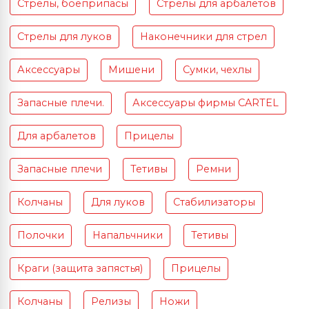
Стрелы, боеприпасы
Стрелы для арбалетов
Стрелы для луков
Наконечники для стрел
Аксессуары
Мишени
Сумки, чехлы
Запасные плечи.
Аксессуары фирмы CARTEL
Для арбалетов
Прицелы
Запасные плечи
Тетивы
Ремни
Колчаны
Для луков
Стабилизаторы
Полочки
Напальчники
Тетивы
Краги (защита запястья)
Прицелы
Колчаны
Релизы
Ножи