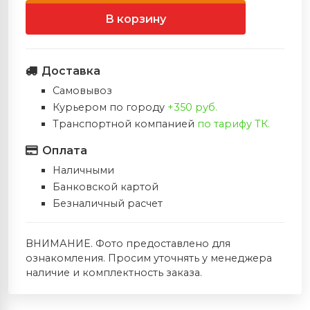
Запасные плечи
Стабилизаторы
и
Ножи Ahti (Финляндия)
Электрошокеры
В корзину
Тетивы
Полочки
 игры в Дартс
Ножи фирмы FOX (Италия)
Доставка
Ремни
Напальчники
›
Ножи Extrema Ratio (Италия)
Самовывоз
Курьером по городу
+350 руб.
Колчаны
Тетивы
Транспортной компанией
по тарифу ТК.
Ножи фирмы Cold Steel (США)
← Назад
Оплата
Краги (защита запясть
Ножи Viper (Италия )
Ножи Extre
Наличными
(Италия)
Банковской картой
Прицелы
Ножи Ontario (США)
Безналичный расчет
Все Ножи E
(Италия)
Колчаны
Ножи Zero Tolerance (США)
ВНИМАНИЕ. Фото предоставлено для
Нож Eagle K
ознакомления. Просим уточнять у менеджера
Релизы
Ножи Muela (Испания)
наличие и комплектность заказа.
Мультитулы LEATHERMAN (США)