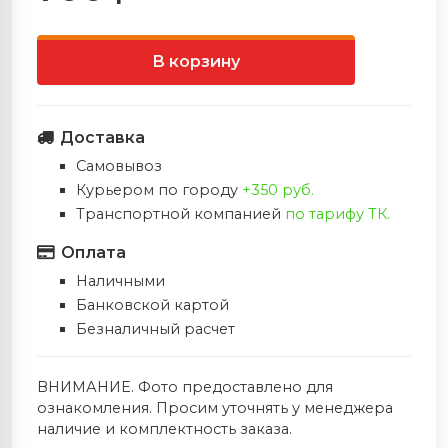
Запасные плечи
Стабилизаторы
и
Ножи Ahti (Финляндия)
Электрошокеры
В корзину
Тетивы
Полочки
 игры в Дартс
Ножи фирмы FOX (Италия)
Ремни
Напальчники
›
Ножи Extrema Ratio (Италия)
Доставка
Самовывоз
Колчаны
Тетивы
Ножи фирмы Cold Steel (США)
← Назад
Курьером по городу
+350 руб.
Транспортной компанией
по тарифу ТК.
Краги (защита запясть
Ножи Viper (Италия )
Ножи Extre
Оплата
(Италия)
Прицелы
Наличными
Ножи Ontario (США)
Все Ножи E
Банковской картой
(Италия)
Безналичный расчет
Колчаны
Ножи Zero Tolerance (США)
Нож Eagle K
Релизы
ВНИМАНИЕ. Фото предоставлено для
Ножи Muela (Испания)
ознакомления. Просим уточнять у менеджера
наличие и комплектность заказа.
Мультитулы LEATHERMAN (США)