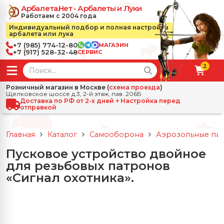
Арбалета.Нет - Арбалеты и Луки
Работаем с 2004 года
Индивидуальный подбор и полная настройка
арбалета или лука
+7 (985) 774-12-80
МАГАЗИН
+7 (917) 528-32-48
СЕРВИС
2
← Назад
✕
Розничный магазин в Москве (
схема проезда
)
Щелковское шоссе д.3, 2-й этаж, пав. 206Б
зад
✕
Арбалеты
Доставка по РФ от 2-х дней + Настройка перед
отправкой
Все Арбалеты
Назад
✕
и
Главная
Каталог
Самооборона
Аэрозольные пис
 Луки
Арбалеты для отдыха
Пусковое устройство двойное
Назад
✕
релы, боеприпасы
для резьбовых патронов
ссические луки
се Стрелы, боеприпасы
Блочные арбалеты
«Сигнал охотника».
← Назад
✕
сессуары
чные луки
е Аксессуары
трелы для арбалетов
Рекурсивные арбалеты
Ножи