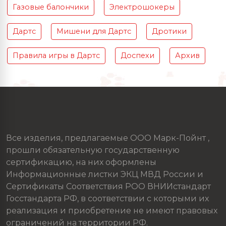
Газовые балончики
Электрошокеры
Дартс
Мишени для Дартс
Дротики
Правила игры в Дартс
Доспехи
Архив
Все изделия, предлагаемые ООО Марк-Пойнт ,
прошли обязательную государственную
сертификацию, на них оформлены
Информационные листки ЭКЦ МВД России и
Сертификаты Соответствия РОО ВНИИстандарт
Госстандарта РФ, в соответствии с которыми их
реализация и приобретение не имеют правовых
ограничений на территории РФ.