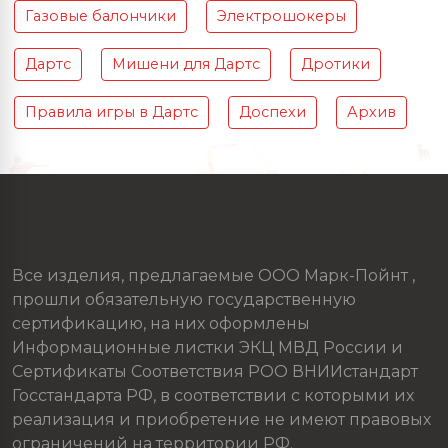
Газовые балончики
Электрошокеры
Дартс
Мишени для Дартс
Дротики
Правила игры в Дартс
Доспехи
Архив
Все изделия, предлагаемые ООО Марк-Пойнт ,
прошли обязательную государственную
сертификацию, на них оформлены
Информационные листки ЭКЦ МВД России и
Сертификаты Соответствия РОО ВНИИстандарт
Госстандарта РФ, в соответствии с которыми их
реализация и приобретение не имеют правовых
ограничений на территории РФ.