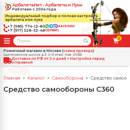
Арбалета.Нет - Арбалеты и Луки
Работаем с 2004 года
Индивидуальный подбор и полная настройка
арбалета или лука
+7 (985) 774-12-80
МАГАЗИН
+7 (917) 528-32-48
СЕРВИС
2
← Назад
✕
Розничный магазин в Москве (
схема проезда
)
Щелковское шоссе д.3, 2-й этаж, пав. 206Б
зад
✕
Арбалеты
Доставка по РФ от 2-х дней + Настройка перед
отправкой
Все Арбалеты
Назад
✕
и
Главная
Каталог
Самооборона
Средство самоо
 Луки
Арбалеты для отдыха
Средство самообороны С360
Назад
✕
релы, боеприпасы
ссические луки
се Стрелы, боеприпасы
Блочные арбалеты
← Назад
✕
сессуары
чные луки
е Аксессуары
трелы для арбалетов
Рекурсивные арбалеты
Ножи