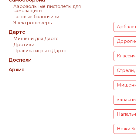
Аэрозольные пистолеты для
самозащиты
Газовые балончики
Электрошокеры
Арбале
Дартс
Мишени для Дартс
Дороги
Дротики
Правила игры в Дартс
Классич
Доспехи
Архив
Стрелы,
Мишен
Запасны
Напаль
Ножи S