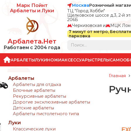
Москва
Розничный магаз
Марк Пойнт
Арбалеты и Луки
ТЦ "Город Хобби"
Щелковское шоссе д.3, 2-й эта
206Б
Черкизовская и
МЦК Лок
7 минут от метро, Бесплат
парковка
Арбалета.Нет
Работаем с 2004 года
АРБАЛЕТЫ
ЛУКИ
НОЖИ
АКСЕССУАРЫ
СТРЕЛЫ
САМООБ
Главная
Арбалеты
Арбалеты для отдыха
Ручн
Блочные арбалеты
Рекурсивные арбалеты
Дорогие эксклюзивные арбалеты
Детские арбалеты
Арбалеты пистолетного типа
Луки
Классические луки