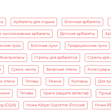
ты
Арбалеты для отдыха
Блочные арбалеты
е эксклюзивные арбалеты
Детские арбалеты
Ар
еские луки
Блочные луки
Традиционные луки
 боеприпасы
Стрелы для арбалетов
Стрелы для 
и
Сумки, чехлы
Запасные плечи.
Аксессуары
е плечи
Тетивы
Ремни
Колчаны
Для лу
чники
Тетивы
Краги (защита запястья)
Приц
og (США)
Ножи Kizlyar Supreme (Россия)
Ножи B