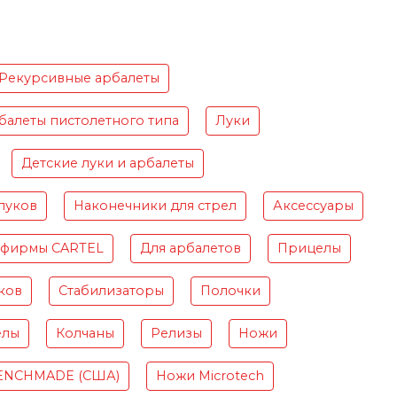
Рекурсивные арбалеты
балеты пистолетного типа
Луки
Детские луки и арбалеты
луков
Наконечники для стрел
Аксессуары
 фирмы CARTEL
Для арбалетов
Прицелы
ков
Стабилизаторы
Полочки
елы
Колчаны
Релизы
Ножи
ENCHMADE (США)
Ножи Microtech