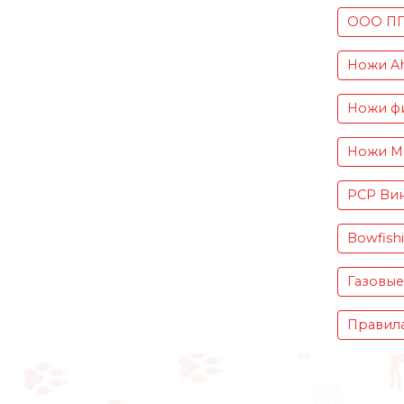
ООО ПП 
Ножи Ah
Ножи фи
Ножи Mu
PCP Вин
Bowfish
Газовые
Правила