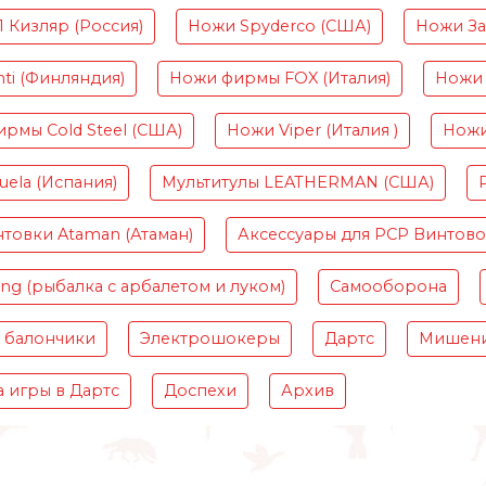
Кизляр (Россия)
Ножи Spyderco (США)
Ножи Зав
ti (Финляндия)
Ножи фирмы FOX (Италия)
Ножи 
рмы Cold Steel (США)
Ножи Viper (Италия )
Ножи
ela (Испания)
Мультитулы LEATHERMAN (США)
товки Ataman (Атаман)
Аксессуары для PCP Винтов
ing (рыбалка с арбалетом и луком)
Самооборона
 балончики
Электрошокеры
Дартс
Мишени
 игры в Дартс
Доспехи
Архив