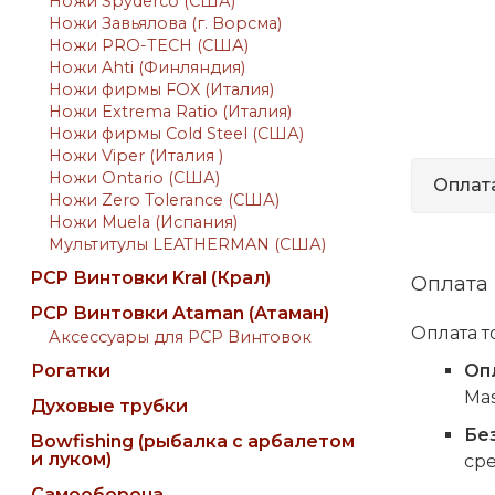
Ножи Spyderco (США)
Ножи Завьялова (г. Ворсма)
Ножи PRO-TECH (США)
Ножи Ahti (Финляндия)
Ножи фирмы FOX (Италия)
Ножи Extrema Ratio (Италия)
Ножи фирмы Cold Steel (США)
Ножи Viper (Италия )
Ножи Ontario (США)
Оплат
Ножи Zero Tolerance (США)
Ножи Muela (Испания)
Мультитулы LEATHERMAN (США)
PCP Винтовки Kral (Крал)
Оплата
PCP Винтовки Ataman (Атаман)
Оплата т
Аксессуары для PCP Винтовок
Рогатки
Оп
Mas
Духовые трубки
Бе
Bowfishing (рыбалка с арбалетом
и луком)
сре
Самооборона