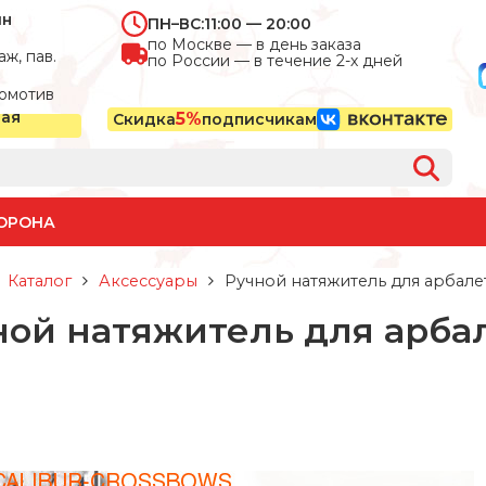
ин
ПН–ВС:
11:00 — 20:00
по Москве — в день заказа
ж, пав.
по России — в течение 2-х дней
омотив
ная
5%
Скидка
подписчикам
ОРОНА
Каталог
Аксессуары
Ручной натяжитель для арбалет
ой натяжитель для арбал