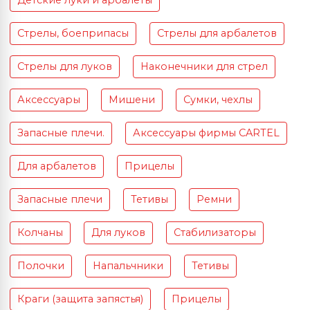
Детские луки и арбалеты
Стрелы, боеприпасы
Стрелы для арбалетов
Стрелы для луков
Наконечники для стрел
Аксессуары
Мишени
Сумки, чехлы
Запасные плечи.
Аксессуары фирмы CARTEL
Для арбалетов
Прицелы
Запасные плечи
Тетивы
Ремни
Колчаны
Для луков
Стабилизаторы
Полочки
Напальчники
Тетивы
Краги (защита запястья)
Прицелы