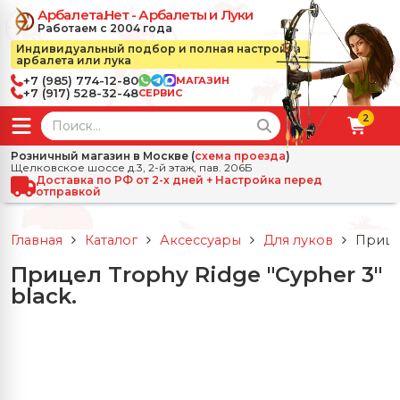
Арбалета.Нет - Арбалеты и Луки
Работаем с 2004 года
Индивидуальный подбор и полная настройка
арбалета или лука
+7 (985) 774-12-80
МАГАЗИН
+7 (917) 528-32-48
СЕРВИС
2
← Назад
✕
Розничный магазин в Москве (
схема проезда
)
Щелковское шоссе д.3, 2-й этаж, пав. 206Б
зад
✕
Арбалеты
Доставка по РФ от 2-х дней + Настройка перед
отправкой
Все Арбалеты
Назад
✕
и
Главная
Каталог
Аксессуары
Для луков
Прицел
 Луки
Арбалеты для отдыха
Прицел Trophy Ridge "Cypher 3"
Назад
✕
релы, боеприпасы
black.
ссические луки
се Стрелы, боеприпасы
Блочные арбалеты
← Назад
✕
сессуары
чные луки
е Аксессуары
трелы для арбалетов
Рекурсивные арбалеты
Ножи