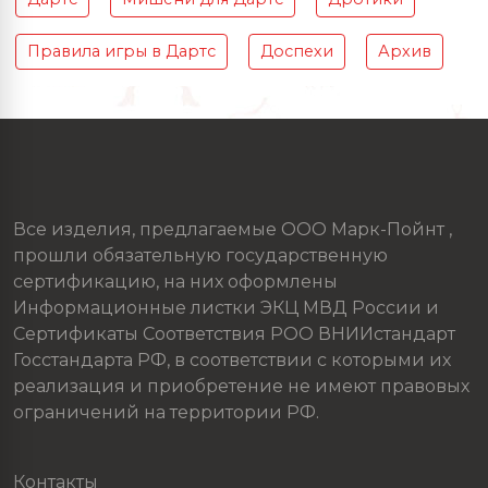
Правила игры в Дартс
Доспехи
Архив
Все изделия, предлагаемые ООО Марк-Пойнт ,
прошли обязательную государственную
сертификацию, на них оформлены
Информационные листки ЭКЦ МВД России и
Сертификаты Соответствия РОО ВНИИстандарт
Госстандарта РФ, в соответствии с которыми их
реализация и приобретение не имеют правовых
ограничений на территории РФ.
Контакты