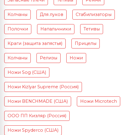
Запасные плечи
Тетивы
Ремни
Колчаны
Для луков
Стабилизаторы
Полочки
Напальчники
Тетивы
Краги (защита запястья)
Прицелы
Колчаны
Релизы
Ножи
Ножи Sog (США)
Ножи Kizlyar Supreme (Россия)
Ножи BENCHMADE (США)
Ножи Microtech
ООО ПП Кизляр (Россия)
Ножи Spyderco (США)