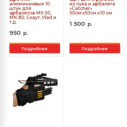
алюминиевые 10
из лука и арбалета
штук для
«Сatcher»
арбалетов МК 50,
50см.х50см.х10 см
МК 80, Скаут, Vlad и
т.д.
1 500
р.
950
р.
Подробнее
Подробнее