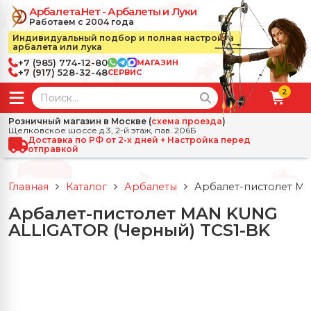
Арбалета.Нет - Арбалеты и Луки
Работаем с 2004 года
Индивидуальный подбор и полная настройка
арбалета или лука
+7 (985) 774-12-80
МАГАЗИН
+7 (917) 528-32-48
СЕРВИС
2
← Назад
✕
Розничный магазин в Москве (
схема проезда
)
Щелковское шоссе д.3, 2-й этаж, пав. 206Б
зад
✕
Арбалеты
Доставка по РФ от 2-х дней + Настройка перед
отправкой
Все Арбалеты
Назад
✕
и
Главная
Каталог
Арбалеты
Арбалет-пистолет MA
 Луки
Арбалеты для отдыха
Арбалет-пистолет MAN KUNG
Назад
✕
релы, боеприпасы
ALLIGATOR (Черный) TCS1-BK
ссические луки
се Стрелы, боеприпасы
Блочные арбалеты
← Назад
✕
сессуары
чные луки
е Аксессуары
трелы для арбалетов
Рекурсивные арбалеты
Ножи