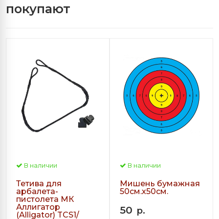
покупают
В наличии
В наличии
Тетива для
Мишень бумажная
арбалета-
50см.х50см.
пистолета МК
Аллигатор
50
р.
(Alligator) TCS1/