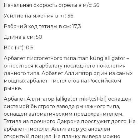
Начальная скорость стрелы в м/с: 56
Усилие натяжения в кг: 36
Рабочий ход тетивы в см: 17,3
Длина в см: 50
Вес (кг): 0,6
Арбалет пистолетного типа
man
kung
alligator
–
относиться к арбалету последнего поколения
данного типа. Арбалет Аллигатор один из самых
мощных арбалет-пистолетов на Российском
рынке.
Арбалет Аллигатор (
alligator
mk
-
tcs
1-bl
) оснащен
системой быстрого взвода рычажного типа,
оснащен автоматическим предохранителем.
Тетива из прочного Дакрона прослужит долго. На
арбалет-пистолет Аллигатор установлен
открытый прицел. На планку вивера можно