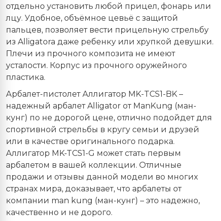
отдельно установить любой прицел, фонарь или
лцу. Удобное, объёмное цевьё с защитой
пальцев, позволяет вести прицельную стрельбу
из
Alligatora
даже ребенку или хрупкой девушки.
Плечи из прочного композита не имеют
усталости. Корпус из прочного оружейного
пластика.
Арбалет-пистолет Аллигатор
MK
-
TCS
1-BK
–
надежный арбалет
Alligator
от
ManKung
(ман-
кунг) по не дорогой цене, отлично подойдет для
спортивной стрельбы в кругу семьи и друзей
или в качестве оригинального подарка.
Аллигатор MK-TCS1-G может стать первым
арбалетом в вашей коллекции. Отличные
продажи и отзывы данной модели во многих
странах мира, доказывает, что арбалеты от
компании
man
kung
(ман-кунг) – это надежно,
качественно и не дорого.