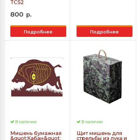
TCS2
800
р.
Подробнее
Подробнее
В наличии
В наличии
Мишень бумажная
Щит мишень для
&quot;Кабан&quot;
стрельбы из лука и