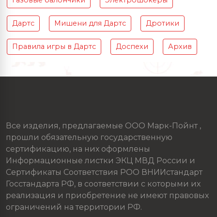
Газовые балончики
Электрошокеры
Дартс
Мишени для Дартс
Дротики
Правила игры в Дартс
Доспехи
Архив
Все изделия, предлагаемые ООО Марк-Пойнт ,
прошли обязательную государственную
сертификацию, на них оформлены
Информационные листки ЭКЦ МВД России и
Сертификаты Соответствия РОО ВНИИстандарт
Госстандарта РФ, в соответствии с которыми их
реализация и приобретение не имеют правовых
ограничений на территории РФ.