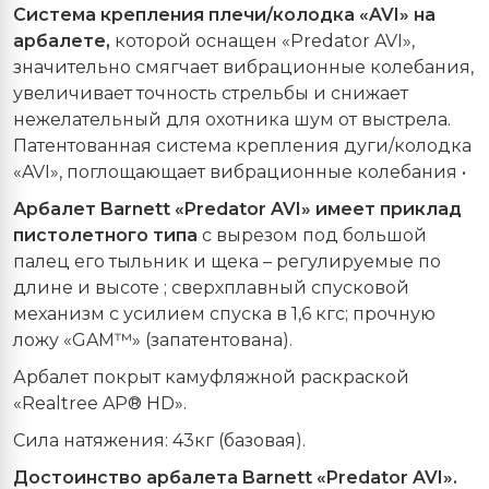
Система крепления плечи/колодка «AVI» на
арбалете,
которой оснащен «Predator AVI»,
значительно смягчает вибрационные колебания,
увеличивает точность стрельбы и снижает
нежелательный для охотника шум от выстрела.
Патентованная система крепления дуги/колодка
«AVI», поглощающает вибрационные колебания •
Арбалет Barnett «Predator AVI» имеет приклад
пистолетного типа
с вырезом под большой
палец его тыльник и щека – регулируемые по
длине и высоте ; сверхплавный спусковой
механизм с усилием спуска в 1,6 кгс; прочную
ложу «GAM™» (запатентована).
Арбалет покрыт камуфляжной раскраской
«Realtree AP® HD».
Сила натяжения: 43кг (базовая).
Достоинство арбалета Barnett «Predator AVI».