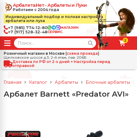
Арбалета.Нет - Арбалеты и Луки
Работаем с 2004 года
Индивидуальный подбор и полная настройка
арбалета или лука
+7 (985) 774-12-80
МАГАЗИН
+7 (917) 528-32-48
СЕРВИС
2
← Назад
✕
Розничный магазин в Москве (
схема проезда
)
Щелковское шоссе д.3, 2-й этаж, пав. 206Б
зад
✕
Арбалеты
Доставка по РФ от 2-х дней + Настройка перед
отправкой
Все Арбалеты
Назад
✕
и
Главная
Каталог
Арбалеты
Блочные арбалеты
 Луки
Арбалеты для отдыха
Арбалет Barnett «Predator AVI»
Назад
✕
релы, боеприпасы
ссические луки
се Стрелы, боеприпасы
Блочные арбалеты
← Назад
✕
сессуары
чные луки
е Аксессуары
трелы для арбалетов
Рекурсивные арбалеты
Ножи