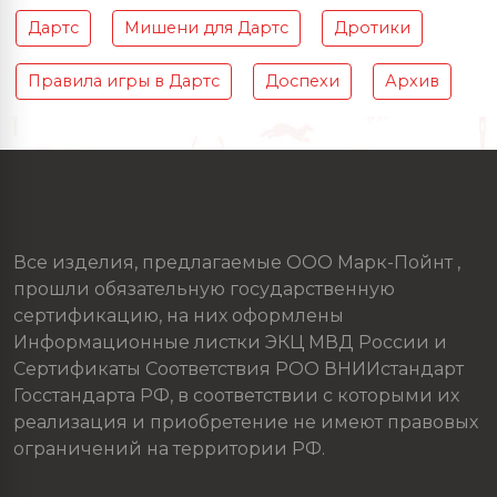
Дартс
Мишени для Дартс
Дротики
Правила игры в Дартс
Доспехи
Архив
Все изделия, предлагаемые ООО Марк-Пойнт ,
прошли обязательную государственную
сертификацию, на них оформлены
Информационные листки ЭКЦ МВД России и
Сертификаты Соответствия РОО ВНИИстандарт
Госстандарта РФ, в соответствии с которыми их
реализация и приобретение не имеют правовых
ограничений на территории РФ.