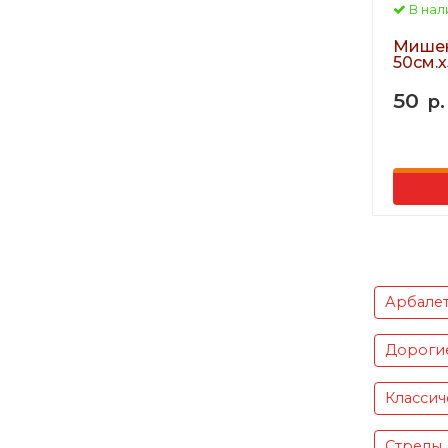
В нал
Мишен
50см.х
50
р.
Арбале
Дороги
Классич
Стрелы,