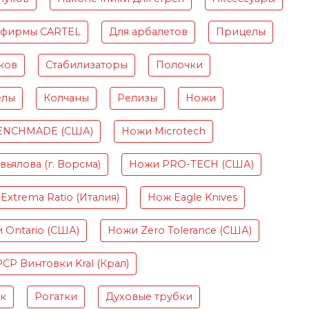
 фирмы CARTEL
Для арбалетов
Прицелы
ков
Стабилизаторы
Полочки
елы
Колчаны
Релизы
Ножи
ENCHMADE (США)
Ножи Microtech
ьялова (г. Ворсма)
Ножи PRO-TECH (США)
Extrema Ratio (Италия)
Нож Eagle Knives
 Ontario (США)
Ножи Zero Tolerance (США)
PCP Винтовки Kral (Крал)
ок
Рогатки
Духовые трубки