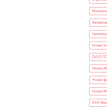
Мишен
Запасны
Напаль
Ножи S
ООО ПП 
Ножи Ah
Ножи фи
Ножи Mu
PCP Вин