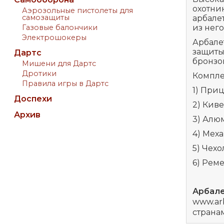
охотни
Аэрозольные пистолеты для
самозащиты
арбале
Газовые балончики
из нег
Электрошокеры
Арбале
защиты
Дартс
бронзов
Мишени для Дартс
Дротики
Компле
Правила игры в Дартс
1) Приц
Доспехи
2) Кив
Архив
3) Алюм
4) Мех
5) Чехо
6) Рем
Арбале
www.ar
странам