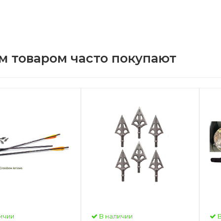
м товаром часто покупают
ичии
В наличии
В