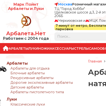
Москва
Розничный магаз
Марк Пойнт
Арбалеты и Луки
ТЦ "Город Хобби"
Щелковское шоссе д.3, 2-й эта
206Б
Черкизовская и
МЦК Лок
7 минут от метро, Бесплат
парковка
Арбалета.Нет
Работаем с 2004 года
АРБАЛЕТЫ
ЛУКИ
НОЖИ
АКСЕССУАРЫ
СТРЕЛЫ
САМООБ
Главная
Арбалеты
Арбалеты для отдыха
Арб
Блочные арбалеты
Рекурсивные арбалеты
нат
Дорогие эксклюзивные арбалеты
Детские арбалеты
Арбалеты пистолетного типа
Луки
Классические луки