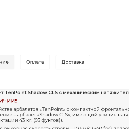
ние
Оплата
Доставка
т TenPoint Shadow CLS с механическим натяжите
ИЧИИ!!
йстве арбалетов «TenPoint» с компактной фронтальн
ние – арбалет «Shadow CLS», имеющий усилие натяже
тации 43 кг. (95 фунтов)).
 выходная скорость стрелы – 103 м/с (340 fps) дел