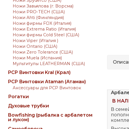
Ножи Spyderco (США)
Ножи Завьялова (г. Ворсма)
Ножи PRO-TECH (США)
Ножи Ahti (Финляндия)
Ножи фирмы FOX (Италия)
Ножи Extrema Ratio (Италия)
Ножи фирмы Cold Steel (США)
Ножи Viper (Италия )
Ножи Ontario (США)
Ножи Zero Tolerance (США)
Ножи Muela (Испания)
Описа
Мультитулы LEATHERMAN (США)
PCP Винтовки Kral (Крал)
PCP Винтовки Ataman (Атаман)
Аксессуары для PCP Винтовок
Арбале
Рогатки
В НАЛ
Духовые трубки
В семе
пополне
Bowfishing (рыбалка с арбалетом
и луком)
комплек
Высокая
Самооборона