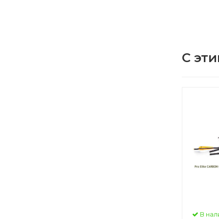
С эти
В нал