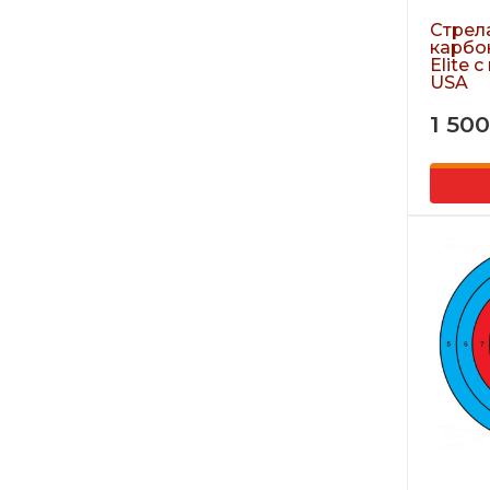
Стрел
карбон
Elite 
USA
1 500