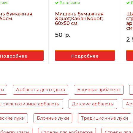
ичии
В наличии
В
ь бумажная
Мишень бумажная
Щи
50см.
&quot;Кабан&quot;
ст
60х50 см.
ар
см.
50
р.
2
Подробнее
Подробнее
ты
Арбалеты для отдыха
Блочные арбалеты
е эксклюзивные арбалеты
Детские арбалеты
Ар
еские луки
Блочные луки
Традиционные луки
 боеприпасы
Стрелы для арбалетов
Стрелы для 