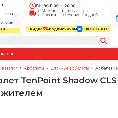
ин
ПН–ВС:
11:00 — 20:00
по Москве — в день заказа
ж, пав.
по России — в течение 2-х дней
омотив
ная
5%
Скидка
подписчикам
ОРОНА
Каталог
Арбалеты
Блочные арбалеты
Арбалет Te
алет TenPoint Shadow CLS
яжителем