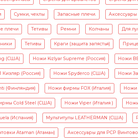
и
Сумки, чехлы
Запасные плечи.
Аксессуары
е плечи
Тетивы
Ремни
Колчаны
Для лу
чники
Тетивы
Краги (защита запястья)
Приц
og (США)
Ножи Kizlyar Supreme (Россия)
Ножи B
Кизляр (Россия)
Ножи Spyderco (США)
Ножи Зав
ti (Финляндия)
Ножи фирмы FOX (Италия)
Ножи 
рмы Cold Steel (США)
Ножи Viper (Италия )
Ножи
ela (Испания)
Мультитулы LEATHERMAN (США)
товки Ataman (Атаман)
Аксессуары для PCP Винтов