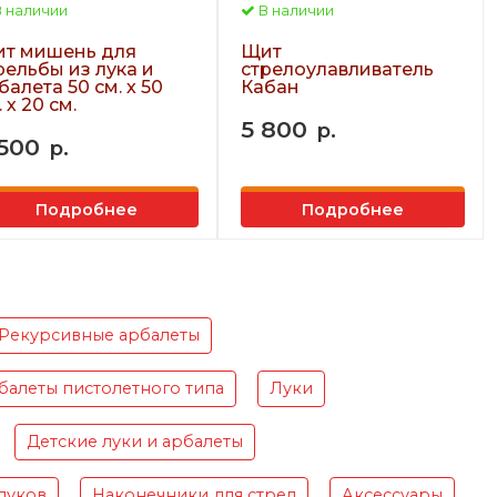
 наличии
В наличии
т мишень для
Щит
рельбы из лука и
стрелоулавливатель
балета 50 см. х 50
Кабан
 х 20 см.
5 800
р.
 500
р.
Подробнее
Подробнее
Рекурсивные арбалеты
балеты пистолетного типа
Луки
Детские луки и арбалеты
луков
Наконечники для стрел
Аксессуары