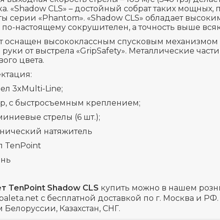
ка. «Shadow CLS» – достойный собрат таких мощных,
ты серии «Phantom». «Shadow CLS» обладает высок
о по-настоящему сокрушителен, а точность выше всяк
т оснащен высококлассным спусковым механизмом 
 руки от выстрела «GripSafety». Металлические час
ого цвета.
ктация:
ел 3xMulti-Line;
ер, с быстросъемным креплением;
иниевые стрелы (6 шт.);
анический натяжитель
л TenPoint
ень
т TenPoint Shadow CLS
купить можно в нашем розн
baleta.net с бесплатной доставкой по г. Москва и 
 Белоруссии, Казахстан, СНГ.