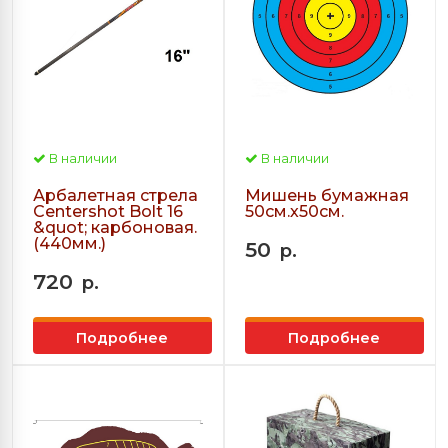
В наличии
В наличии
Арбалетная стрела
Мишень бумажная
Centershot Bolt 16
50см.х50см.
&quot; карбоновая.
(440мм.)
50
р.
720
р.
Подробнее
Подробнее