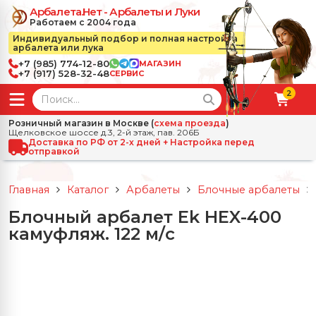
Арбалета.Нет - Арбалеты и Луки
Работаем с 2004 года
Индивидуальный подбор и полная настройка
арбалета или лука
+7 (985) 774-12-80
МАГАЗИН
+7 (917) 528-32-48
СЕРВИС
2
← Назад
✕
Розничный магазин в Москве (
схема проезда
)
Щелковское шоссе д.3, 2-й этаж, пав. 206Б
зад
✕
Арбалеты
Доставка по РФ от 2-х дней + Настройка перед
отправкой
Все Арбалеты
Назад
✕
и
Главная
Каталог
Арбалеты
Блочные арбалеты
 Луки
Арбалеты для отдыха
Блочный арбалет Ek HEX-400
Назад
✕
релы, боеприпасы
камуфляж. 122 м/с
ссические луки
се Стрелы, боеприпасы
Блочные арбалеты
← Назад
✕
сессуары
чные луки
е Аксессуары
трелы для арбалетов
Рекурсивные арбалеты
Ножи