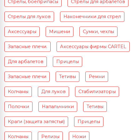
Стрелы, боеприпасы
Стрелы для арбалетов
Стрелы для луков
Наконечники для стрел
Аксессуары
Мишени
Сумки, чехлы
Запасные плечи.
Аксессуары фирмы CARTEL
Для арбалетов
Прицелы
Запасные плечи
Тетивы
Ремни
Колчаны
Для луков
Стабилизаторы
Полочки
Напальчники
Тетивы
Краги (защита запястья)
Прицелы
Колчаны
Релизы
Ножи