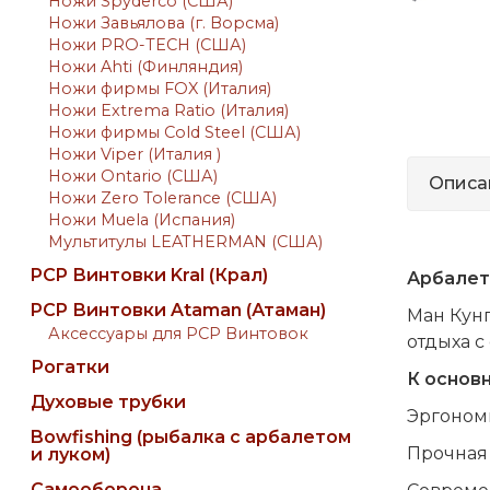
Ножи Spyderco (США)
Ножи Завьялова (г. Ворсма)
Ножи PRO-TECH (США)
Ножи Ahti (Финляндия)
Ножи фирмы FOX (Италия)
Ножи Extrema Ratio (Италия)
Ножи фирмы Cold Steel (США)
Ножи Viper (Италия )
Ножи Ontario (США)
Описа
Ножи Zero Tolerance (США)
Ножи Muela (Испания)
Мультитулы LEATHERMAN (США)
PCP Винтовки Kral (Крал)
Арбалет
PCP Винтовки Ataman (Атаман)
Ман Кунг
Аксессуары для PCP Винтовок
отдыха с
Рогатки
К основ
Духовые трубки
Эргоном
Bowfishing (рыбалка с арбалетом
Прочная
и луком)
Самооборона