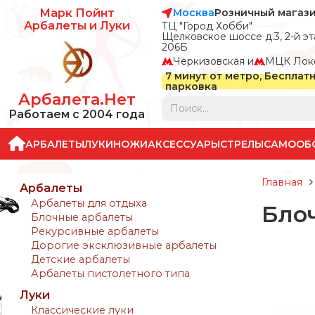
Москва
Розничный магаз
Марк Пойнт
Арбалеты и Луки
ТЦ "Город Хобби"
Щелковское шоссе д.3, 2-й эта
206Б
Черкизовская и
МЦК Лок
7 минут от метро, Бесплат
парковка
Арбалета.Нет
Работаем с 2004 года
АРБАЛЕТЫ
ЛУКИ
НОЖИ
АКСЕССУАРЫ
СТРЕЛЫ
САМООБ
Главная
Арбалеты
Арбалеты для отдыха
Бло
Блочные арбалеты
Рекурсивные арбалеты
Дорогие эксклюзивные арбалеты
Детские арбалеты
Арбалеты пистолетного типа
Луки
Классические луки