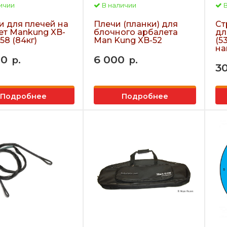
ичии
В наличии
В
и для плечей на
Плечи (планки) для
Ст
ет Mankung XB-
блочного арбалета
дл
-58 (84кг)
Man Kung XB-52
(5
на
00
6 000
р.
р.
3
Подробнее
Подробнее