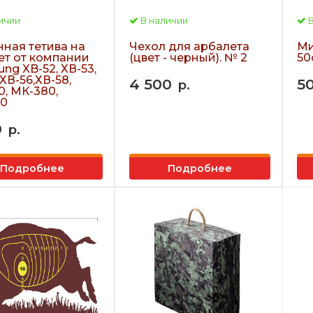
ичии
В наличии
В
нная тетива на
Чехол для арбалета
Ми
ет от компании
(цвет - черный). № 2
50
ng XB-52, ХВ-53,
 ХВ-56,ХВ-58,
4 500
5
р.
0, МК-380,
0
0
р.
Подробнее
Подробнее