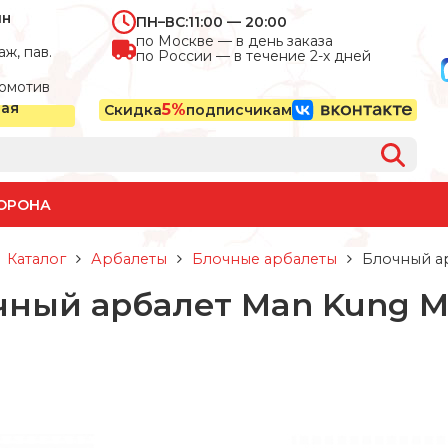
ин
ПН–ВС:
11:00 — 20:00
по Москве — в день заказа
ж, пав.
по России — в течение 2-х дней
омотив
ная
5%
Скидка
подписчикам
ОРОНА
Каталог
Арбалеты
Блочные арбалеты
Блочный ар
чный арбалет Man Kung MK