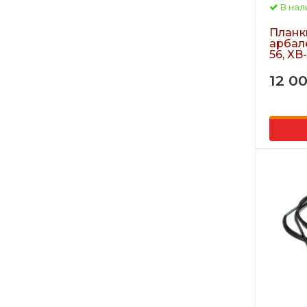
В нал
Планк
арбал
56, XB
12 0