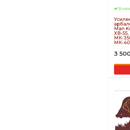
В нал
Усиле
арбал
Man Ku
ХВ-55,
МК-35
МК-40
3 50