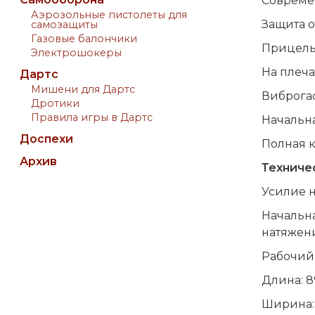
Совреме
Аэрозольные пистолеты для
Защита о
самозащиты
Газовые балончики
Прицельн
Электрошокеры
На плеча
Дартс
Мишени для Дартс
Виброга
Дротики
Правила игры в Дартс
Начальна
Доспехи
Полная к
Архив
Техниче
Усилие н
Начальна
натяжени
Рабочий 
Длина: 8
Ширина: 