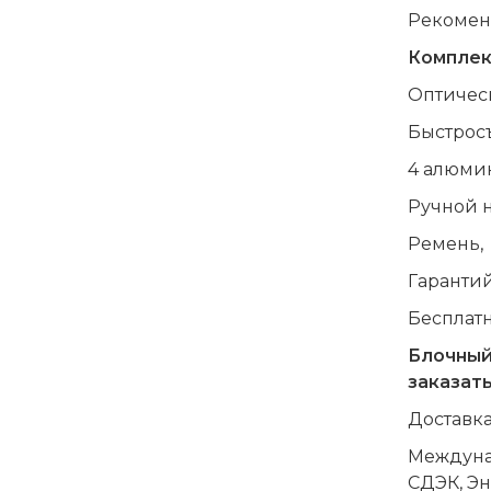
Рекоменд
Комплек
Оптическ
Быстрос
4 алюми
Ручной н
Ремень,
Гарантий
Бесплатн
Блочный
заказать
Доставка
Междунар
СДЭК, Эн