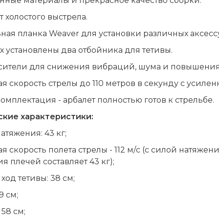
нные материалы и прекрасное качество сборки.
т холостого выстрела.
ая планка Weaver для установки различных аксесс
х установлены два отбойника для тетивы.
сители для снижения вибраций, шума и повышения 
я скорость стрелы до 110 метров в секунду с усиле
омплектация - арбалет полностью готов к стрельбе.
ские характеристики:
атяжения: 43 кг;
я скорость полета стрелы - 112 м/с (с силой натяжен
я плечей составляет 43 кг);
ход тетивы: 38 см;
9 см;
58 см;