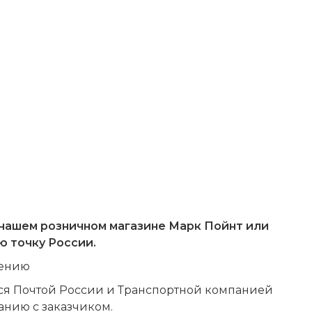
 нашем розничном магазине Марк Пойнт или
ую точку России.
мению
тся Почтой России и Транспортной компанией
анию с заказчиком.