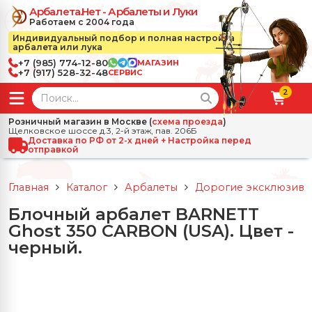
Арбалета.Нет - Арбалеты и Луки
Работаем с 2004 года
Индивидуальный подбор и полная настройка
арбалета или лука
+7 (985) 774-12-80
МАГАЗИН
+7 (917) 528-32-48
СЕРВИС
2
← Назад
✕
Розничный магазин в Москве (
схема проезда
)
Щелковское шоссе д.3, 2-й этаж, пав. 206Б
зад
✕
Арбалеты
Доставка по РФ от 2-х дней + Настройка перед
отправкой
Все Арбалеты
Назад
✕
и
Главная
Каталог
Арбалеты
Дорогие эксклюзивн
 Луки
Арбалеты для отдыха
Блочный арбалет BARNETT
Назад
✕
релы, боеприпасы
Ghost 350 CARBON (USA). Цвет -
ссические луки
се Стрелы, боеприпасы
Блочные арбалеты
черный.
← Назад
✕
сессуары
чные луки
е Аксессуары
трелы для арбалетов
Рекурсивные арбалеты
Ножи