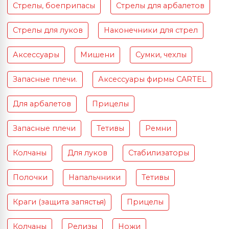
Стрелы, боеприпасы
Стрелы для арбалетов
Стрелы для луков
Наконечники для стрел
Аксессуары
Мишени
Сумки, чехлы
Запасные плечи.
Аксессуары фирмы CARTEL
Для арбалетов
Прицелы
Запасные плечи
Тетивы
Ремни
Колчаны
Для луков
Стабилизаторы
Полочки
Напальчники
Тетивы
Краги (защита запястья)
Прицелы
Колчаны
Релизы
Ножи