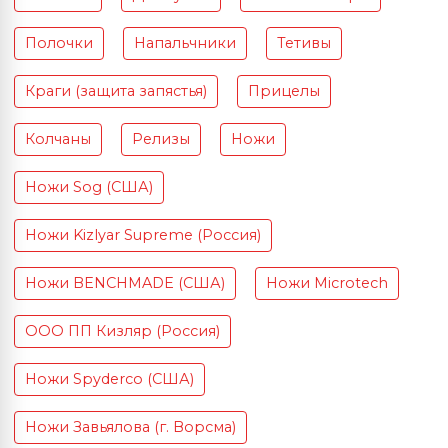
Полочки
Напальчники
Тетивы
Краги (защита запястья)
Прицелы
Колчаны
Релизы
Ножи
Ножи Sog (США)
Ножи Kizlyar Supreme (Россия)
Ножи BENCHMADE (США)
Ножи Microtech
ООО ПП Кизляр (Россия)
Ножи Spyderco (США)
Ножи Завьялова (г. Ворсма)