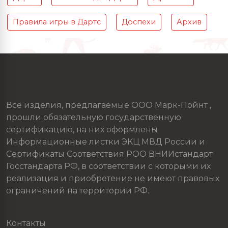
Правила игры в Дартс
Доспехи
Архив
Все изделия, предлагаемые ООО Марк-Пойнт ,
прошли обязательную государственную
сертификацию, на них оформлены
Информационные листки ЭКЦ МВД России и
Сертификаты Соответствия РОО ВНИИстандарт
Госстандарта РФ, в соответствии с которыми их
реализация и приобретение не имеют правовых
ограничений на территории РФ.
Контакты