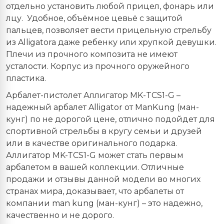
отдельно установить любой прицел, фонарь или
лцу.
Удобное, объёмное цевьё с защитой
пальцев, позволяет вести прицельную стрельбу
из
Alligatora
даже ребенку или хрупкой девушки.
Плечи из прочного композита не имеют
усталости. Корпус из прочного оружейного
пластика.
Арбалет-пистолет Аллигатор
MK
-
TCS
1-
G
–
надежный арбалет
Alligator
от
ManKung
(ман-
кунг) по не дорогой цене, отлично подойдет для
спортивной стрельбы в кругу семьи и друзей
или в качестве оригинального подарка.
Аллигатор MK-TCS1-G может стать первым
арбалетом в вашей коллекции. Отличные
продажи и отзывы данной модели во многих
странах мира, доказывает, что арбалеты от
компании
man
kung
(ман-кунг) – это надежно,
качественно и не дорого.