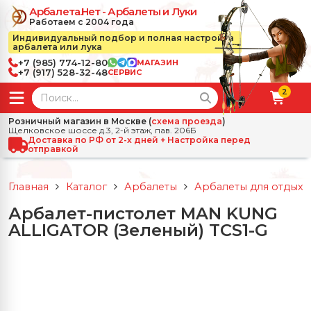
Арбалета.Нет - Арбалеты и Луки
Работаем с 2004 года
Индивидуальный подбор и полная настройка
арбалета или лука
+7 (985) 774-12-80
МАГАЗИН
+7 (917) 528-32-48
СЕРВИС
2
← Назад
✕
Розничный магазин в Москве (
схема проезда
)
Щелковское шоссе д.3, 2-й этаж, пав. 206Б
зад
✕
Арбалеты
Доставка по РФ от 2-х дней + Настройка перед
отправкой
Все Арбалеты
Назад
✕
и
Главная
Каталог
Арбалеты
Арбалеты для отдыха
 Луки
Арбалеты для отдыха
Арбалет-пистолет MAN KUNG
Назад
✕
релы, боеприпасы
ALLIGATOR (Зеленый) TCS1-G
ссические луки
се Стрелы, боеприпасы
Блочные арбалеты
← Назад
✕
сессуары
чные луки
е Аксессуары
трелы для арбалетов
Рекурсивные арбалеты
Ножи