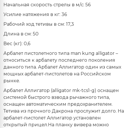
Начальная скорость стрелы в м/с: 56
Усилие натяжения в кг: 36
Рабочий ход тетивы в см: 17,3
Длина в см: 50
Вес (кг): 0,6
Арбалет пистолетного типа
man
kung
alligator
–
относиться к арбалету последнего поколения
данного типа. Арбалет Аллигатор один из самых
мощных арбалет-пистолетов на Российском
рынке.
Арбалет Аллигатор (
alligator
mk
-
tcs
1-
g
) оснащен
системой быстрого взвода рычажного типа,
оснащен автоматическим предохранителем.
Тетива из прочного Дакрона прослужит долго. На
арбалет-пистолет Аллигатор установлен
открытый прицел.
На планку вивера можно