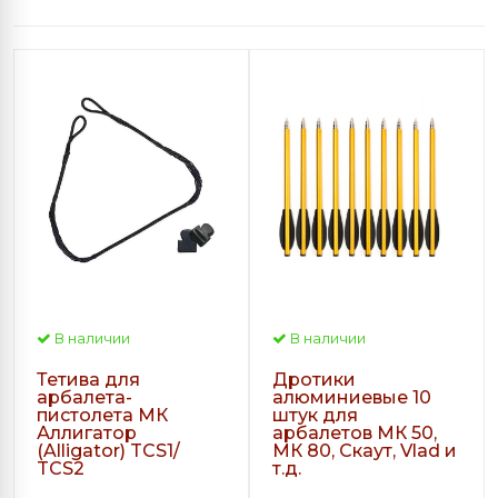
В наличии
В наличии
Тетива для
Дротики
арбалета-
алюминиевые 10
пистолета МК
штук для
Аллигатор
арбалетов МК 50,
(Alligator) TCS1/
МК 80, Скаут, Vlad и
TCS2
т.д.