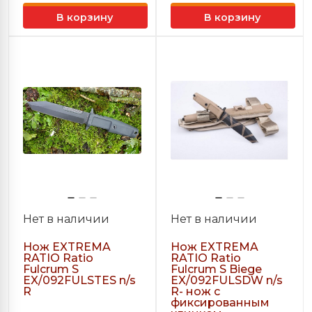
Запасные плечи
Стабилизаторы
В корзину
В корзину
и
Ножи Ahti (Финляндия)
Электрошокеры
Тетивы
Полочки
 игры в Дартс
Ножи фирмы FOX (Италия)
Ремни
Напальчники
›
Ножи Extrema Ratio (Италия)
Колчаны
Тетивы
Ножи фирмы Cold Steel (США)
← Назад
Краги (защита запясть
Ножи Viper (Италия )
Ножи Extre
(Италия)
Прицелы
Ножи Ontario (США)
Все Ножи E
(Италия)
Нет в наличии
Нет в наличии
Колчаны
Ножи Zero Tolerance (США)
Нож EXTREMA
Нож EXTREMA
Нож Eagle K
RATIO Ratio
RATIO Ratio
Релизы
Fulcrum S
Fulcrum S Biege
Ножи Muela (Испания)
EX/092FULSTES n/s
EX/092FULSDW n/s
R
R- нож с
фиксированным
Мультитулы LEATHERMAN (США)