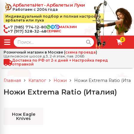
Арбалета.Нет - Арбалеты и Луки
Работаем с 2004 года
Индивидуальный подбор и полная настройка
арбалета или лука
+7 (985) 774-12-80
МАГАЗИН
+7 (917) 528-32-48
СЕРВИС
2
← Назад
✕
Розничный магазин в Москве (
схема проезда
)
Щелковское шоссе д.3, 2-й этаж, пав. 206Б
зад
✕
Арбалеты
Доставка по РФ от 2-х дней + Настройка перед
отправкой
Все Арбалеты
Назад
✕
и
Главная
Каталог
Ножи
Ножи Extrema Ratio (Итал
 Луки
Арбалеты для отдыха
Ножи Extrema Ratio (Италия)
Назад
✕
релы, боеприпасы
ссические луки
се Стрелы, боеприпасы
Блочные арбалеты
← Назад
✕
сессуары
Нож Eagle
Knives
чные луки
е Аксессуары
трелы для арбалетов
Рекурсивные арбалеты
Ножи