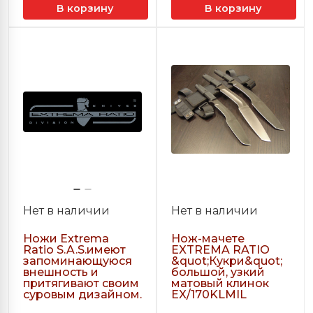
В корзину
В корзину
Нет в наличии
Нет в наличии
Ножи Extrema
Нож-мачете
Ratio S.A.S.имеют
EXTREMA RATIO
запоминающуюся
&quot;Кукри&quot;
внешность и
большой, узкий
притягивают своим
матовый клинок
суровым дизайном.
EX/170KLMIL