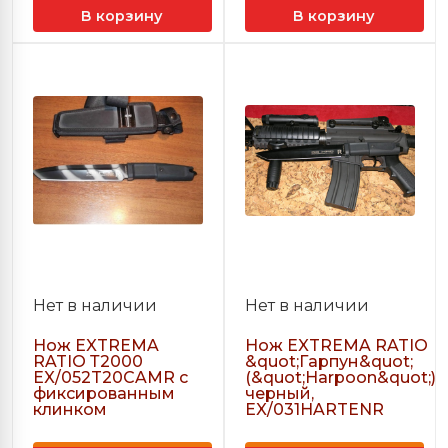
В корзину
В корзину
Нет в наличии
Нет в наличии
Нож EXTREMA
Нож EXTREMA RATIO
RATIO Т2000
&quot;Гарпун&quot;
EX/052T20CAMR c
(&quot;Harpoon&quot;)
фиксированным
черный,
клинком
EX/031HARTENR