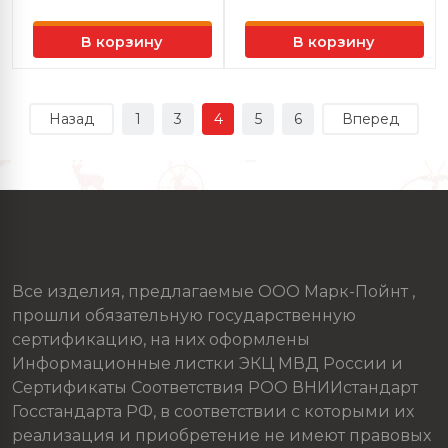
В корзину
В корзину
Назад
1
3
4
5
6
Вперед
Все изделия, предлагаемые ООО Марк-Пойнт ,
прошли обязательную государственную
сертификацию, на них оформлены
Информационные листки ЭКЦ МВД России и
Сертификаты Соответствия РОО ВНИИстандарт
Госстандарта РФ, в соответствии с которыми их
реализация и приобретение не имеют правовых